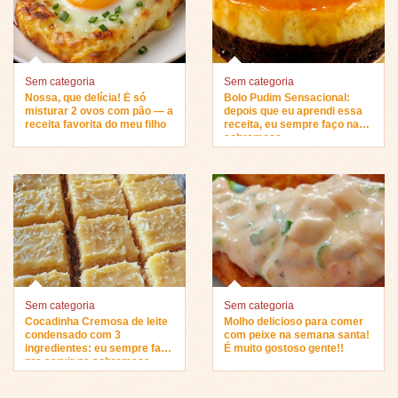
Sem categoria
Sem categoria
Nossa, que delícia! É só
Bolo Pudim Sensacional:
misturar 2 ovos com pão — a
depois que eu aprendi essa
receita favorita do meu filho
receita, eu sempre faço na
sobremesa…
Sem categoria
Sem categoria
Cocadinha Cremosa de leite
Molho delicioso para comer
condensado com 3
com peixe na semana santa!
ingredientes: eu sempre faço
É muito gostoso gente!!
pra servir na sobremesa…