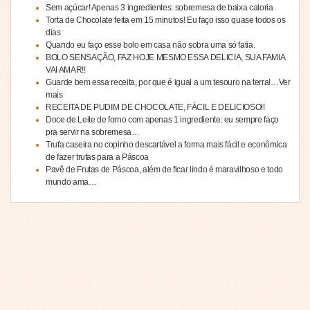
Sem açúcar! Apenas 3 ingredientes: sobremesa de baixa caloria
Torta de Chocolate feita em 15 minutos! Eu faço isso quase todos os
dias
Quando eu faço esse bolo em casa não sobra uma só fatia.
BOLO SENSAÇÃO, FAZ HOJE MESMO ESSA DELICIA, SUA FAMIA
VAI AMAR!!
Guarde bem essa receita, por que é igual a um tesouro na terra!…Ver
mais
RECEITA DE PUDIM DE CHOCOLATE, FÁCIL E DELICIOSO!!
Doce de Leite de forno com apenas 1 ingrediente: eu sempre faço
pra servir na sobremesa…
Trufa caseira no copinho descartável a forma mais fácil e econômica
de fazer trufas para a Páscoa
Pavê de Frutas de Páscoa, além de ficar lindo é maravilhoso e todo
mundo ama…