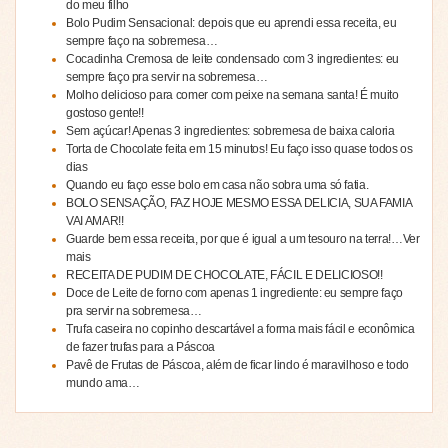
do meu filho
Bolo Pudim Sensacional: depois que eu aprendi essa receita, eu
sempre faço na sobremesa…
Cocadinha Cremosa de leite condensado com 3 ingredientes: eu
sempre faço pra servir na sobremesa…
Molho delicioso para comer com peixe na semana santa! É muito
gostoso gente!!
Sem açúcar! Apenas 3 ingredientes: sobremesa de baixa caloria
Torta de Chocolate feita em 15 minutos! Eu faço isso quase todos os
dias
Quando eu faço esse bolo em casa não sobra uma só fatia.
BOLO SENSAÇÃO, FAZ HOJE MESMO ESSA DELICIA, SUA FAMIA
VAI AMAR!!
Guarde bem essa receita, por que é igual a um tesouro na terra!…Ver
mais
RECEITA DE PUDIM DE CHOCOLATE, FÁCIL E DELICIOSO!!
Doce de Leite de forno com apenas 1 ingrediente: eu sempre faço
pra servir na sobremesa…
Trufa caseira no copinho descartável a forma mais fácil e econômica
de fazer trufas para a Páscoa
Pavê de Frutas de Páscoa, além de ficar lindo é maravilhoso e todo
mundo ama…