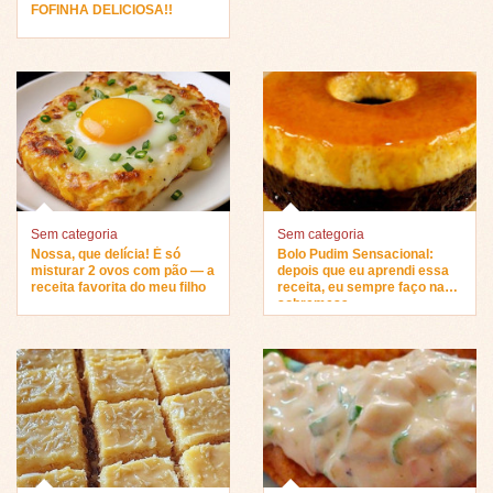
FOFINHA DELICIOSA!!
Sem categoria
Sem categoria
Nossa, que delícia! É só
Bolo Pudim Sensacional:
misturar 2 ovos com pão — a
depois que eu aprendi essa
receita favorita do meu filho
receita, eu sempre faço na
sobremesa…