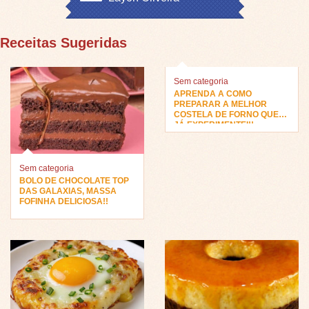
Receitas Sugeridas
Sem categoria
APRENDA A COMO
PREPARAR A MELHOR
COSTELA DE FORNO QUE
JÁ EXPERIMENTEI!!
Sem categoria
BOLO DE CHOCOLATE TOP
DAS GALAXIAS, MASSA
FOFINHA DELICIOSA!!