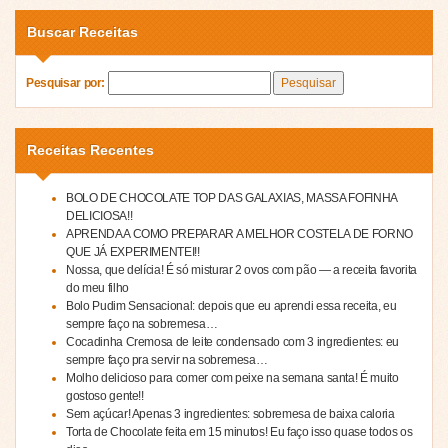
Buscar Receitas
Pesquisar por:
Receitas Recentes
BOLO DE CHOCOLATE TOP DAS GALAXIAS, MASSA FOFINHA
DELICIOSA!!
APRENDA A COMO PREPARAR A MELHOR COSTELA DE FORNO
QUE JÁ EXPERIMENTEI!!
Nossa, que delícia! É só misturar 2 ovos com pão — a receita favorita
do meu filho
Bolo Pudim Sensacional: depois que eu aprendi essa receita, eu
sempre faço na sobremesa…
Cocadinha Cremosa de leite condensado com 3 ingredientes: eu
sempre faço pra servir na sobremesa…
Molho delicioso para comer com peixe na semana santa! É muito
gostoso gente!!
Sem açúcar! Apenas 3 ingredientes: sobremesa de baixa caloria
Torta de Chocolate feita em 15 minutos! Eu faço isso quase todos os