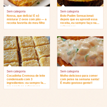
Sem categoria
Sem categoria
Nossa, que delícia! É só
Bolo Pudim Sensacional:
misturar 2 ovos com pão — a
depois que eu aprendi essa
receita favorita do meu filho
receita, eu sempre faço na
sobremesa…
Sem categoria
Sem categoria
Cocadinha Cremosa de leite
Molho delicioso para comer
condensado com 3
com peixe na semana santa!
ingredientes: eu sempre faço
É muito gostoso gente!!
pra servir na sobremesa…