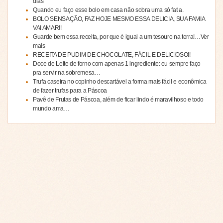
dias
Quando eu faço esse bolo em casa não sobra uma só fatia.
BOLO SENSAÇÃO, FAZ HOJE MESMO ESSA DELICIA, SUA FAMIA
VAI AMAR!!
Guarde bem essa receita, por que é igual a um tesouro na terra!…Ver
mais
RECEITA DE PUDIM DE CHOCOLATE, FÁCIL E DELICIOSO!!
Doce de Leite de forno com apenas 1 ingrediente: eu sempre faço
pra servir na sobremesa…
Trufa caseira no copinho descartável a forma mais fácil e econômica
de fazer trufas para a Páscoa
Pavê de Frutas de Páscoa, além de ficar lindo é maravilhoso e todo
mundo ama…