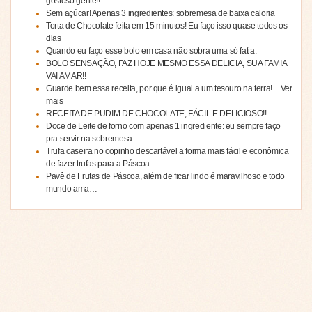
gostoso gente!!
Sem açúcar! Apenas 3 ingredientes: sobremesa de baixa caloria
Torta de Chocolate feita em 15 minutos! Eu faço isso quase todos os
dias
Quando eu faço esse bolo em casa não sobra uma só fatia.
BOLO SENSAÇÃO, FAZ HOJE MESMO ESSA DELICIA, SUA FAMIA
VAI AMAR!!
Guarde bem essa receita, por que é igual a um tesouro na terra!…Ver
mais
RECEITA DE PUDIM DE CHOCOLATE, FÁCIL E DELICIOSO!!
Doce de Leite de forno com apenas 1 ingrediente: eu sempre faço
pra servir na sobremesa…
Trufa caseira no copinho descartável a forma mais fácil e econômica
de fazer trufas para a Páscoa
Pavê de Frutas de Páscoa, além de ficar lindo é maravilhoso e todo
mundo ama…