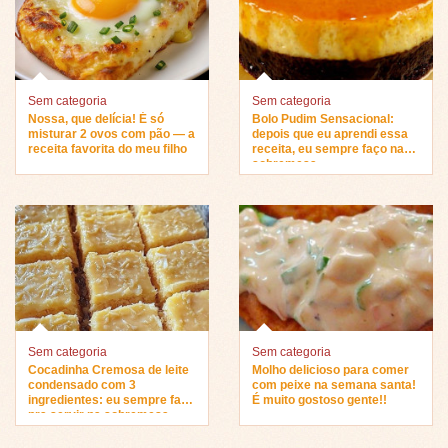
Sem categoria
Sem categoria
Nossa, que delícia! É só
Bolo Pudim Sensacional:
misturar 2 ovos com pão — a
depois que eu aprendi essa
receita favorita do meu filho
receita, eu sempre faço na
sobremesa…
Sem categoria
Sem categoria
Cocadinha Cremosa de leite
Molho delicioso para comer
condensado com 3
com peixe na semana santa!
ingredientes: eu sempre faço
É muito gostoso gente!!
pra servir na sobremesa…