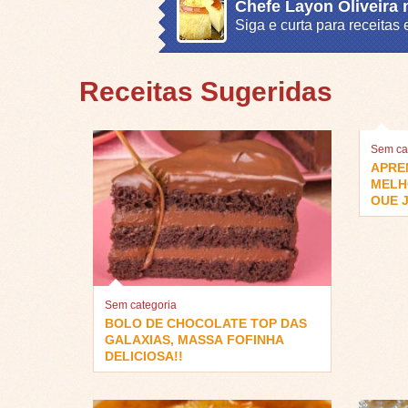
Chefe Layon Oliveira
Siga e curta para receita
Receitas Sugeridas
Sem ca
APRE
MELH
QUE J
Sem categoria
BOLO DE CHOCOLATE TOP DAS
GALAXIAS, MASSA FOFINHA
DELICIOSA!!