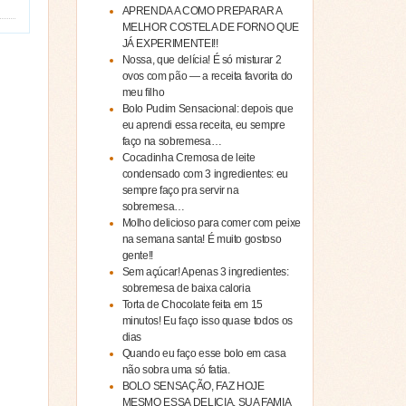
APRENDA A COMO PREPARAR A
MELHOR COSTELA DE FORNO QUE
JÁ EXPERIMENTEI!!
Nossa, que delícia! É só misturar 2
ovos com pão — a receita favorita do
meu filho
Bolo Pudim Sensacional: depois que
eu aprendi essa receita, eu sempre
faço na sobremesa…
Cocadinha Cremosa de leite
condensado com 3 ingredientes: eu
sempre faço pra servir na
sobremesa…
Molho delicioso para comer com peixe
na semana santa! É muito gostoso
gente!!
Sem açúcar! Apenas 3 ingredientes:
sobremesa de baixa caloria
Torta de Chocolate feita em 15
minutos! Eu faço isso quase todos os
dias
Quando eu faço esse bolo em casa
não sobra uma só fatia.
BOLO SENSAÇÃO, FAZ HOJE
MESMO ESSA DELICIA, SUA FAMIA