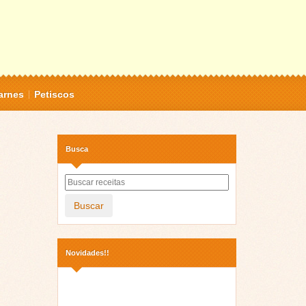
arnes
Petiscos
Busca
Buscar
Novidades!!