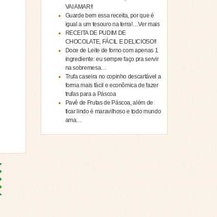
VAI AMAR!!
Guarde bem essa receita, por que é
igual a um tesouro na terra!…Ver mais
RECEITA DE PUDIM DE
CHOCOLATE, FÁCIL E DELICIOSO!!
Doce de Leite de forno com apenas 1
ingrediente: eu sempre faço pra servir
na sobremesa…
Trufa caseira no copinho descartável a
forma mais fácil e econômica de fazer
trufas para a Páscoa
Pavê de Frutas de Páscoa, além de
ficar lindo é maravilhoso e todo mundo
ama…