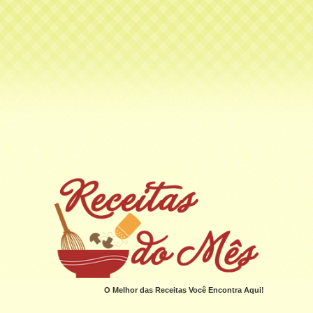
O Melhor das Receitas Você Encontra Aqui!