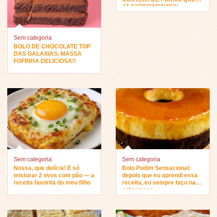
JÁ EXPERIMENTEI!!
Sem categoria
BOLO DE CHOCOLATE TOP
DAS GALAXIAS, MASSA
FOFINHA DELICIOSA!!
Sem categoria
Sem categoria
Nossa, que delícia! É só
Bolo Pudim Sensacional:
misturar 2 ovos com pão — a
depois que eu aprendi essa
receita favorita do meu filho
receita, eu sempre faço na
sobremesa…