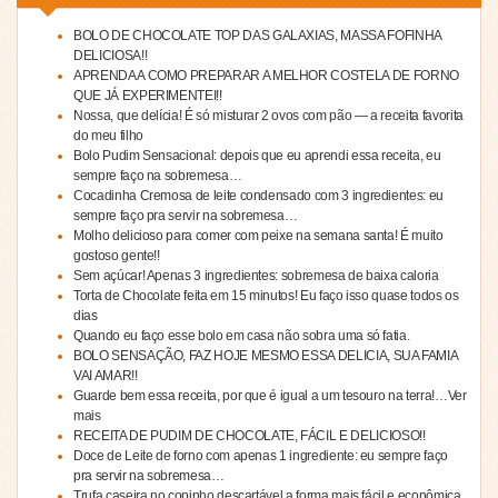
BOLO DE CHOCOLATE TOP DAS GALAXIAS, MASSA FOFINHA
DELICIOSA!!
APRENDA A COMO PREPARAR A MELHOR COSTELA DE FORNO
QUE JÁ EXPERIMENTEI!!
Nossa, que delícia! É só misturar 2 ovos com pão — a receita favorita
do meu filho
Bolo Pudim Sensacional: depois que eu aprendi essa receita, eu
sempre faço na sobremesa…
Cocadinha Cremosa de leite condensado com 3 ingredientes: eu
sempre faço pra servir na sobremesa…
Molho delicioso para comer com peixe na semana santa! É muito
gostoso gente!!
Sem açúcar! Apenas 3 ingredientes: sobremesa de baixa caloria
Torta de Chocolate feita em 15 minutos! Eu faço isso quase todos os
dias
Quando eu faço esse bolo em casa não sobra uma só fatia.
BOLO SENSAÇÃO, FAZ HOJE MESMO ESSA DELICIA, SUA FAMIA
VAI AMAR!!
Guarde bem essa receita, por que é igual a um tesouro na terra!…Ver
mais
RECEITA DE PUDIM DE CHOCOLATE, FÁCIL E DELICIOSO!!
Doce de Leite de forno com apenas 1 ingrediente: eu sempre faço
pra servir na sobremesa…
Trufa caseira no copinho descartável a forma mais fácil e econômica