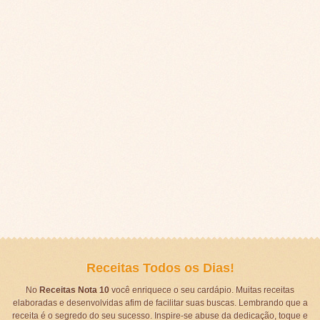
Receitas Todos os Dias!
No
Receitas Nota 10
você enriquece o seu cardápio. Muitas receitas
elaboradas e desenvolvidas afim de facilitar suas buscas. Lembrando que a
receita é o segredo do seu sucesso. Inspire-se abuse da dedicação, toque e