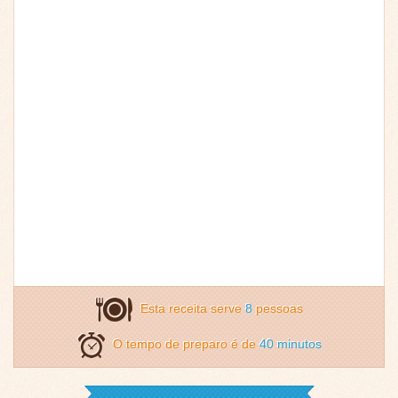
Esta receita serve
8
pessoas
O tempo de preparo é de
40 minutos