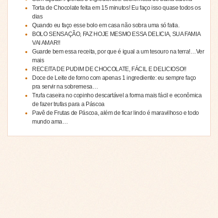
Torta de Chocolate feita em 15 minutos! Eu faço isso quase todos os
dias
Quando eu faço esse bolo em casa não sobra uma só fatia.
BOLO SENSAÇÃO, FAZ HOJE MESMO ESSA DELICIA, SUA FAMIA
VAI AMAR!!
Guarde bem essa receita, por que é igual a um tesouro na terra!…Ver
mais
RECEITA DE PUDIM DE CHOCOLATE, FÁCIL E DELICIOSO!!
Doce de Leite de forno com apenas 1 ingrediente: eu sempre faço
pra servir na sobremesa…
Trufa caseira no copinho descartável a forma mais fácil e econômica
de fazer trufas para a Páscoa
Pavê de Frutas de Páscoa, além de ficar lindo é maravilhoso e todo
mundo ama…