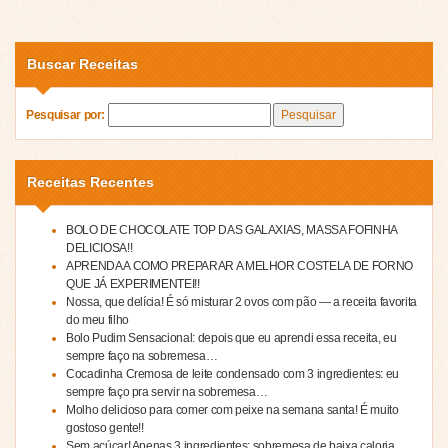
Buscar Receitas
Pesquisar por:
Receitas Recentes
BOLO DE CHOCOLATE TOP DAS GALAXIAS, MASSA FOFINHA
DELICIOSA!!
APRENDA A COMO PREPARAR A MELHOR COSTELA DE FORNO
QUE JÁ EXPERIMENTEI!!
Nossa, que delícia! É só misturar 2 ovos com pão — a receita favorita
do meu filho
Bolo Pudim Sensacional: depois que eu aprendi essa receita, eu
sempre faço na sobremesa…
Cocadinha Cremosa de leite condensado com 3 ingredientes: eu
sempre faço pra servir na sobremesa…
Molho delicioso para comer com peixe na semana santa! É muito
gostoso gente!!
Sem açúcar! Apenas 3 ingredientes: sobremesa de baixa caloria