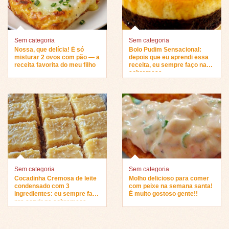
Sem categoria
Sem categoria
Nossa, que delícia! É só
Bolo Pudim Sensacional:
misturar 2 ovos com pão — a
depois que eu aprendi essa
receita favorita do meu filho
receita, eu sempre faço na
sobremesa…
Sem categoria
Sem categoria
Cocadinha Cremosa de leite
Molho delicioso para comer
condensado com 3
com peixe na semana santa!
ingredientes: eu sempre faço
É muito gostoso gente!!
pra servir na sobremesa…