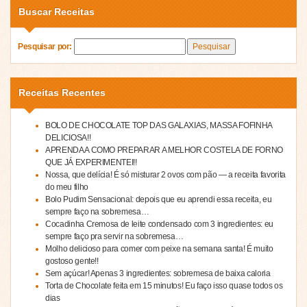
Buscar Receitas
Pesquisar por:
Receitas Recentes
BOLO DE CHOCOLATE TOP DAS GALAXIAS, MASSA FOFINHA
DELICIOSA!!
APRENDA A COMO PREPARAR A MELHOR COSTELA DE FORNO
QUE JÁ EXPERIMENTEI!!
Nossa, que delícia! É só misturar 2 ovos com pão — a receita favorita
do meu filho
Bolo Pudim Sensacional: depois que eu aprendi essa receita, eu
sempre faço na sobremesa…
Cocadinha Cremosa de leite condensado com 3 ingredientes: eu
sempre faço pra servir na sobremesa…
Molho delicioso para comer com peixe na semana santa! É muito
gostoso gente!!
Sem açúcar! Apenas 3 ingredientes: sobremesa de baixa caloria
Torta de Chocolate feita em 15 minutos! Eu faço isso quase todos os
dias