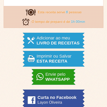
Esta receita serve
8
pessoas
O tempo de preparo é de
1h 00min
Adicionar ao meu
LIVRO DE RECEITAS
Imprimir ou Salvar
ESTA RECEITA
Envie pelo
WHATSAPP
Curta no Facebook
Layon Oliveira