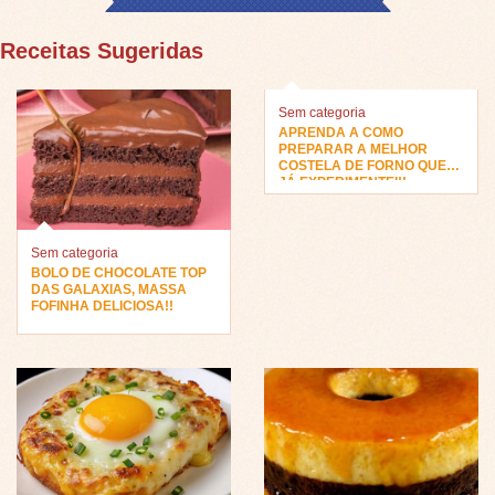
Receitas Sugeridas
Sem categoria
APRENDA A COMO
PREPARAR A MELHOR
COSTELA DE FORNO QUE
JÁ EXPERIMENTEI!!
Sem categoria
BOLO DE CHOCOLATE TOP
DAS GALAXIAS, MASSA
FOFINHA DELICIOSA!!