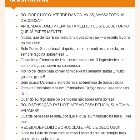
BOLO DE CHOCOLATE TOP DAS GALAXIAS, MASSA FOFINHA
DELICIOSA!!
APRENDA A COMO PREPARAR A MELHOR COSTELA DE FORNO
QUE JÁ EXPERIMENTEI!!
Nossa, que delícia! É só misturar 2 ovos com pão — a receita favorita
do meu filho
Bolo Pudim Sensacional: depois que eu aprendi essa receita, eu
sempre faço na sobremesa…
Cocadinha Cremosa de leite condensado com 3 ingredientes: eu
sempre faço pra servir na sobremesa…
Molho delicioso para comer com peixe na semana santa! É muito
gostoso gente!!
Sem açúcar! Apenas 3 ingredientes: sobremesa de baixa caloria
Torta de Chocolate feita em 15 minutos! Eu faço isso quase todos os
dias
Quando eu faço esse bolo em casa não sobra uma só fatia.
BOLO SENSAÇÃO, FAZ HOJE MESMO ESSA DELICIA, SUA FAMIA
VAI AMAR!!
Guarde bem essa receita, por que é igual a um tesouro na terra!…Ver
mais
RECEITA DE PUDIM DE CHOCOLATE, FÁCIL E DELICIOSO!!
Doce de Leite de forno com apenas 1 ingrediente: eu sempre faço
pra servir na sobremesa…