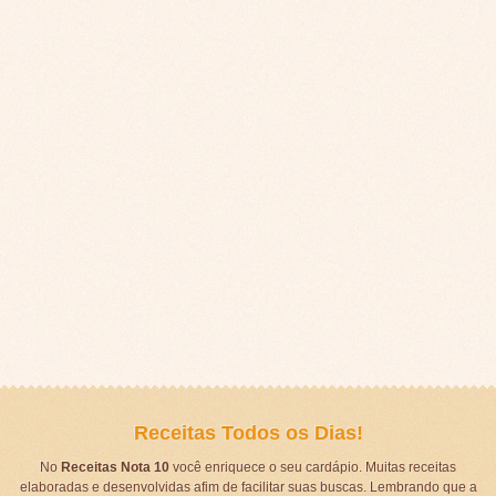
Receitas Todos os Dias!
No
Receitas Nota 10
você enriquece o seu cardápio. Muitas receitas
elaboradas e desenvolvidas afim de facilitar suas buscas. Lembrando que a