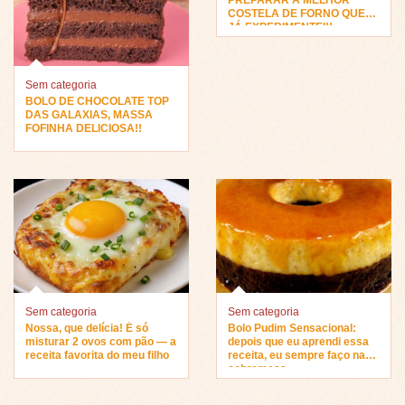
PREPARAR A MELHOR
COSTELA DE FORNO QUE
JÁ EXPERIMENTEI!!
Sem categoria
BOLO DE CHOCOLATE TOP
DAS GALAXIAS, MASSA
FOFINHA DELICIOSA!!
Sem categoria
Sem categoria
Nossa, que delícia! É só
Bolo Pudim Sensacional:
misturar 2 ovos com pão — a
depois que eu aprendi essa
receita favorita do meu filho
receita, eu sempre faço na
sobremesa…