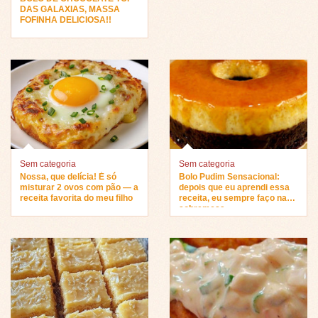
DAS GALAXIAS, MASSA
FOFINHA DELICIOSA!!
Sem categoria
Sem categoria
Nossa, que delícia! É só
Bolo Pudim Sensacional:
misturar 2 ovos com pão — a
depois que eu aprendi essa
receita favorita do meu filho
receita, eu sempre faço na
sobremesa…