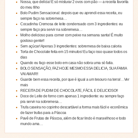
Nossa, que delícia! É só misturar 2 ovos com pão — a receita favorita
do meu filho
Bolo Pudim Sensacional: depois que eu aprendi essa receita, eu
sempre faço na sobremesa…
Cocadinha Cremosa de leite condensado com 3 ingredientes: eu
sempre faço pra servir na sobremesa…
Molho delicioso para comer com peixe na semana santa! É muito
gostoso gente!!
Sem açúcar! Apenas 3 ingredientes: sobremesa de baixa caloria
Torta de Chocolate feita em 15 minutos! Eu faço isso quase todos os
dias
Quando eu faço esse bolo em casa não sobra uma só fatia.
BOLO SENSAÇÃO, FAZ HOJE MESMO ESSA DELICIA, SUA FAMIA
VAI AMAR!!
Guarde bem essa receita, por que é igual a um tesouro na terra!…Ver
mais
RECEITA DE PUDIM DE CHOCOLATE, FÁCIL E DELICIOSO!!
Doce de Leite de forno com apenas 1 ingrediente: eu sempre faço
pra servir na sobremesa…
Trufa caseira no copinho descartável a forma mais fácil e econômica
de fazer trufas para a Páscoa
Pavê de Frutas de Páscoa, além de ficar lindo é maravilhoso e todo
mundo ama…