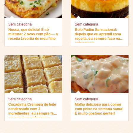
Sem categoria
Sem categoria
Nossa, que delícia! É só
Bolo Pudim Sensacional:
misturar 2 ovos com pão — a
depois que eu aprendi essa
receita favorita do meu filho
receita, eu sempre faço na
sobremesa…
Sem categoria
Sem categoria
Cocadinha Cremosa de leite
Molho delicioso para comer
condensado com 3
com peixe na semana santa!
ingredientes: eu sempre faço
É muito gostoso gente!!
pra servir na sobremesa…