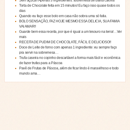
Sem açúcar! Apenas 3 ingredientes: sobremesa de baixa caloria
Torta de Chocolate feita em 15 minutos! Eu faço isso quase todos os
dias
Quando eu faço esse bolo em casa não sobra uma só fatia.
BOLO SENSAÇÃO, FAZ HOJE MESMO ESSA DELICIA, SUA FAMIA
VAI AMAR!!
Guarde bem essa receita, por que é igual a um tesouro na terra!…Ver
mais
RECEITA DE PUDIM DE CHOCOLATE, FÁCIL E DELICIOSO!!
Doce de Leite de forno com apenas 1 ingrediente: eu sempre faço
pra servir na sobremesa…
Trufa caseira no copinho descartável a forma mais fácil e econômica
de fazer trufas para a Páscoa
Pavê de Frutas de Páscoa, além de ficar lindo é maravilhoso e todo
mundo ama…