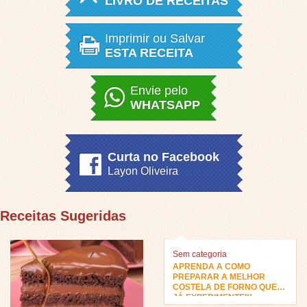
LIVRO DE RECEITAS
Imprimir ou Salvar
ESTA RECEITA
Envie pelo
WHATSAPP
Curta no Facebook
Layon Oliveira
Receitas Sugeridas
Sem categoria
APRENDA A COMO
PREPARAR A MELHOR
COSTELA DE FORNO QUE
JÁ EXPERIMENTEI!!