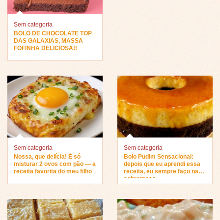
Sem categoria
BOLO DE CHOCOLATE TOP
DAS GALAXIAS, MASSA
FOFINHA DELICIOSA!!
Sem categoria
Sem categoria
Nossa, que delícia! É só
Bolo Pudim Sensacional:
misturar 2 ovos com pão — a
depois que eu aprendi essa
receita favorita do meu filho
receita, eu sempre faço na
sobremesa…