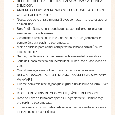
BOLO DE CHOCOLATE TOP DAS GALAXIAS, MASSA FOFINHA
DELICIOSA!!
APRENDA A COMO PREPARAR A MELHOR COSTELA DE FORNO
QUE JÁ EXPERIMENTEI!!
Nossa, que delícia! É só misturar 2 ovos com pão — a receita favorita
do meu filho
Bolo Pudim Sensacional: depois que eu aprendi essa receita, eu
sempre faço na sobremesa…
Cocadinha Cremosa de leite condensado com 3 ingredientes: eu
sempre faço pra servir na sobremesa…
Molho delicioso para comer com peixe na semana santa! É muito
gostoso gente!!
Sem açúcar! Apenas 3 ingredientes: sobremesa de baixa caloria
Torta de Chocolate feita em 15 minutos! Eu faço isso quase todos os
dias
Quando eu faço esse bolo em casa não sobra uma só fatia.
BOLO SENSAÇÃO, FAZ HOJE MESMO ESSA DELICIA, SUA FAMIA
VAI AMAR!!
Guarde bem essa receita, por que é igual a um tesouro na terra!…Ver
mais
RECEITA DE PUDIM DE CHOCOLATE, FÁCIL E DELICIOSO!!
Doce de Leite de forno com apenas 1 ingrediente: eu sempre faço
pra servir na sobremesa…
Trufa caseira no copinho descartável a forma mais fácil e econômica
de fazer trufas para a Páscoa