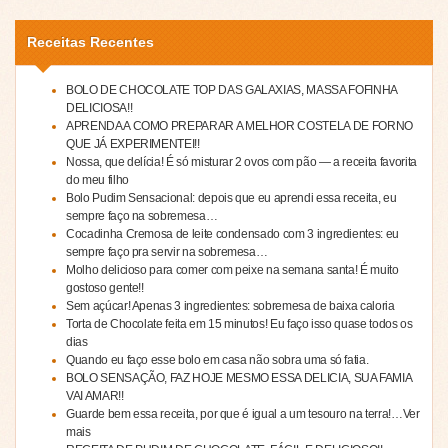
Receitas Recentes
BOLO DE CHOCOLATE TOP DAS GALAXIAS, MASSA FOFINHA
DELICIOSA!!
APRENDA A COMO PREPARAR A MELHOR COSTELA DE FORNO
QUE JÁ EXPERIMENTEI!!
Nossa, que delícia! É só misturar 2 ovos com pão — a receita favorita
do meu filho
Bolo Pudim Sensacional: depois que eu aprendi essa receita, eu
sempre faço na sobremesa…
Cocadinha Cremosa de leite condensado com 3 ingredientes: eu
sempre faço pra servir na sobremesa…
Molho delicioso para comer com peixe na semana santa! É muito
gostoso gente!!
Sem açúcar! Apenas 3 ingredientes: sobremesa de baixa caloria
Torta de Chocolate feita em 15 minutos! Eu faço isso quase todos os
dias
Quando eu faço esse bolo em casa não sobra uma só fatia.
BOLO SENSAÇÃO, FAZ HOJE MESMO ESSA DELICIA, SUA FAMIA
VAI AMAR!!
Guarde bem essa receita, por que é igual a um tesouro na terra!…Ver
mais