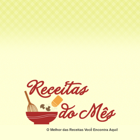
O Melhor das Receitas Você Encontra Aqui!