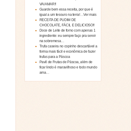
VAI AMAR!!
Guarde bem essa receita, por que é
igual a um tesouro na terra!…Ver mais
RECEITA DE PUDIM DE
CHOCOLATE, FÁCIL E DELICIOSO!!
Doce de Leite de forno com apenas 1
ingrediente: eu sempre faço pra servir
na sobremesa…
Trufa caseira no copinho descartável a
forma mais fácil e econômica de fazer
trufas para a Páscoa
Pavê de Frutas de Páscoa, além de
ficar lindo é maravilhoso e todo mundo
ama…