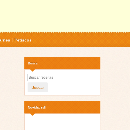
arnes
Petiscos
Busca
Buscar
Novidades!!