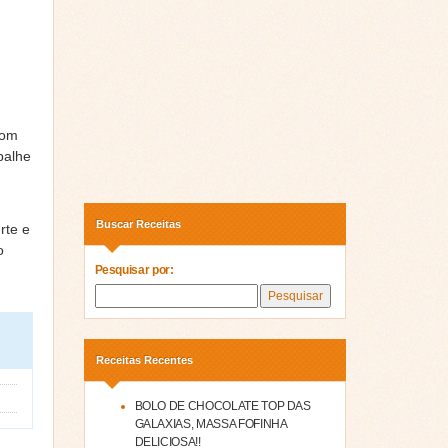
com
palhe
Buscar Receitas
rte e
o
Pesquisar por:
Receitas Recentes
BOLO DE CHOCOLATE TOP DAS
GALAXIAS, MASSA FOFINHA
DELICIOSA!!