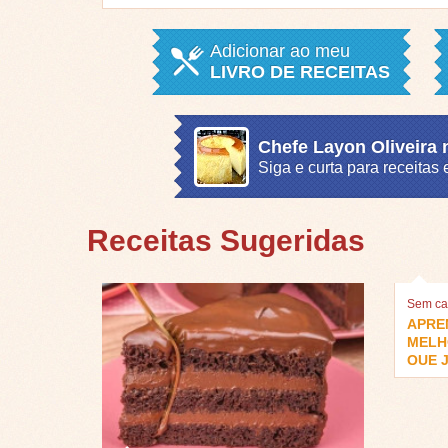
Adicionar ao meu
LIVRO DE RECEITAS
Chefe Layon Oliveira
Siga e curta para receita
Receitas Sugeridas
Sem ca
APRE
MELH
QUE J