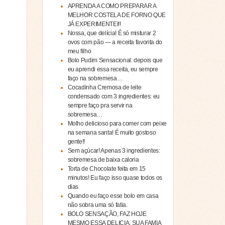
APRENDA A COMO PREPARAR A
MELHOR COSTELA DE FORNO QUE
JÁ EXPERIMENTEI!!
Nossa, que delícia! É só misturar 2
ovos com pão — a receita favorita do
meu filho
Bolo Pudim Sensacional: depois que
eu aprendi essa receita, eu sempre
faço na sobremesa…
Cocadinha Cremosa de leite
condensado com 3 ingredientes: eu
sempre faço pra servir na
sobremesa…
Molho delicioso para comer com peixe
na semana santa! É muito gostoso
gente!!
Sem açúcar! Apenas 3 ingredientes:
sobremesa de baixa caloria
Torta de Chocolate feita em 15
minutos! Eu faço isso quase todos os
dias
Quando eu faço esse bolo em casa
não sobra uma só fatia.
BOLO SENSAÇÃO, FAZ HOJE
MESMO ESSA DELICIA, SUA FAMIA