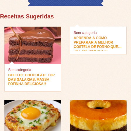
Receitas Sugeridas
Sem categoria
APRENDA A COMO
PREPARAR A MELHOR
COSTELA DE FORNO QUE
JÁ EXPERIMENTEI!!
Sem categoria
BOLO DE CHOCOLATE TOP
DAS GALAXIAS, MASSA
FOFINHA DELICIOSA!!