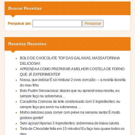
Buscar Receitas
Pesquisar por:
Receitas Recentes
BOLO DE CHOCOLATE TOP DAS GALAXIAS, MASSA FOFINHA
DELICIOSA!!
APRENDA A COMO PREPARAR A MELHOR COSTELA DE FORNO
QUE JÁ EXPERIMENTEI!!
Nossa, que delícia! É só misturar 2 ovos com pão — a receita favorita
do meu filho
Bolo Pudim Sensacional: depois que eu aprendi essa receita, eu
sempre faço na sobremesa…
Cocadinha Cremosa de leite condensado com 3 ingredientes: eu
sempre faço pra servir na sobremesa…
Molho delicioso para comer com peixe na semana santa! É muito
gostoso gente!!
Sem açúcar! Apenas 3 ingredientes: sobremesa de baixa caloria
Torta de Chocolate feita em 15 minutos! Eu faço isso quase todos os
dias