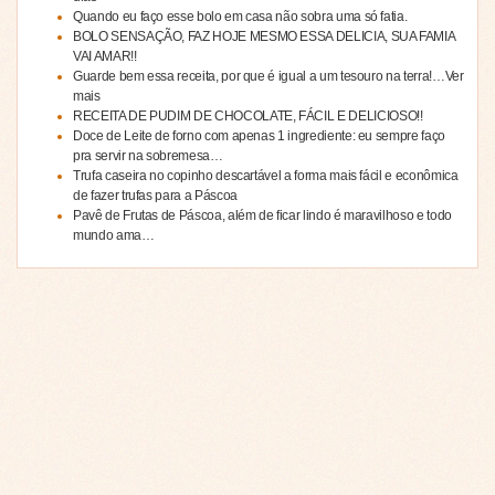
Quando eu faço esse bolo em casa não sobra uma só fatia.
BOLO SENSAÇÃO, FAZ HOJE MESMO ESSA DELICIA, SUA FAMIA
VAI AMAR!!
Guarde bem essa receita, por que é igual a um tesouro na terra!…Ver
mais
RECEITA DE PUDIM DE CHOCOLATE, FÁCIL E DELICIOSO!!
Doce de Leite de forno com apenas 1 ingrediente: eu sempre faço
pra servir na sobremesa…
Trufa caseira no copinho descartável a forma mais fácil e econômica
de fazer trufas para a Páscoa
Pavê de Frutas de Páscoa, além de ficar lindo é maravilhoso e todo
mundo ama…