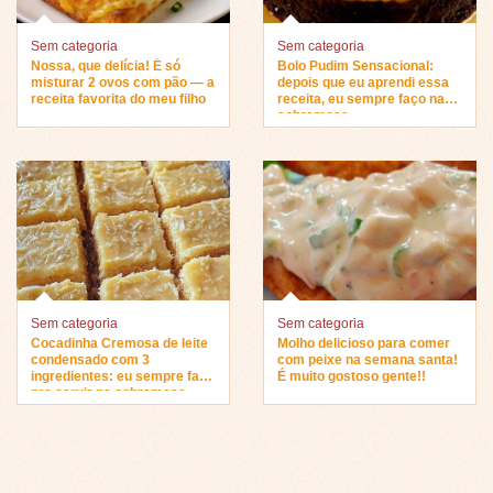
Sem categoria
Sem categoria
Nossa, que delícia! É só
Bolo Pudim Sensacional:
misturar 2 ovos com pão — a
depois que eu aprendi essa
receita favorita do meu filho
receita, eu sempre faço na
sobremesa…
Sem categoria
Sem categoria
Cocadinha Cremosa de leite
Molho delicioso para comer
condensado com 3
com peixe na semana santa!
ingredientes: eu sempre faço
É muito gostoso gente!!
pra servir na sobremesa…