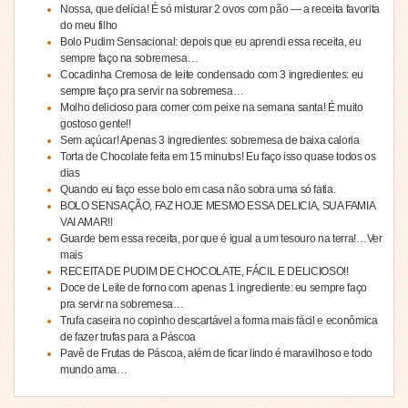
Nossa, que delícia! É só misturar 2 ovos com pão — a receita favorita
do meu filho
Bolo Pudim Sensacional: depois que eu aprendi essa receita, eu
sempre faço na sobremesa…
Cocadinha Cremosa de leite condensado com 3 ingredientes: eu
sempre faço pra servir na sobremesa…
Molho delicioso para comer com peixe na semana santa! É muito
gostoso gente!!
Sem açúcar! Apenas 3 ingredientes: sobremesa de baixa caloria
Torta de Chocolate feita em 15 minutos! Eu faço isso quase todos os
dias
Quando eu faço esse bolo em casa não sobra uma só fatia.
BOLO SENSAÇÃO, FAZ HOJE MESMO ESSA DELICIA, SUA FAMIA
VAI AMAR!!
Guarde bem essa receita, por que é igual a um tesouro na terra!…Ver
mais
RECEITA DE PUDIM DE CHOCOLATE, FÁCIL E DELICIOSO!!
Doce de Leite de forno com apenas 1 ingrediente: eu sempre faço
pra servir na sobremesa…
Trufa caseira no copinho descartável a forma mais fácil e econômica
de fazer trufas para a Páscoa
Pavê de Frutas de Páscoa, além de ficar lindo é maravilhoso e todo
mundo ama…