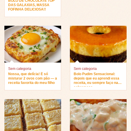
BOLO DE CHOCOLATE TOP
DAS GALAXIAS, MASSA
FOFINHA DELICIOSA!!
Sem categoria
Sem categoria
Nossa, que delícia! É só
Bolo Pudim Sensacional:
misturar 2 ovos com pão — a
depois que eu aprendi essa
receita favorita do meu filho
receita, eu sempre faço na
sobremesa…