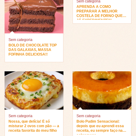
Sem categoria
APRENDA A COMO
PREPARAR A MELHOR
COSTELA DE FORNO QUE
JÁ EXPERIMENTEI!!
Sem categoria
BOLO DE CHOCOLATE TOP
DAS GALAXIAS, MASSA
FOFINHA DELICIOSA!!
Sem categoria
Sem categoria
Nossa, que delícia! É só
Bolo Pudim Sensacional:
misturar 2 ovos com pão — a
depois que eu aprendi essa
receita favorita do meu filho
receita, eu sempre faço na
sobremesa…