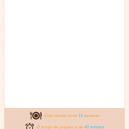
Esta receita serve
15
pessoas
O tempo de preparo é de
40 minutos