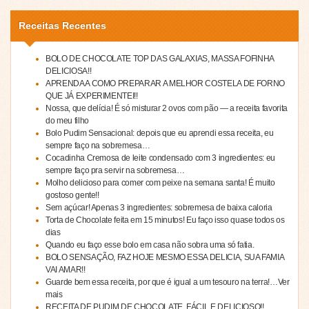
Receitas Recentes
BOLO DE CHOCOLATE TOP DAS GALAXIAS, MASSA FOFINHA
DELICIOSA!!
APRENDA A COMO PREPARAR A MELHOR COSTELA DE FORNO
QUE JÁ EXPERIMENTEI!!
Nossa, que delícia! É só misturar 2 ovos com pão — a receita favorita
do meu filho
Bolo Pudim Sensacional: depois que eu aprendi essa receita, eu
sempre faço na sobremesa…
Cocadinha Cremosa de leite condensado com 3 ingredientes: eu
sempre faço pra servir na sobremesa…
Molho delicioso para comer com peixe na semana santa! É muito
gostoso gente!!
Sem açúcar! Apenas 3 ingredientes: sobremesa de baixa caloria
Torta de Chocolate feita em 15 minutos! Eu faço isso quase todos os
dias
Quando eu faço esse bolo em casa não sobra uma só fatia.
BOLO SENSAÇÃO, FAZ HOJE MESMO ESSA DELICIA, SUA FAMIA
VAI AMAR!!
Guarde bem essa receita, por que é igual a um tesouro na terra!…Ver
mais
RECEITA DE PUDIM DE CHOCOLATE, FÁCIL E DELICIOSO!!