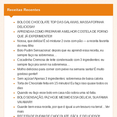
Receitas Recentes
BOLO DE CHOCOLATE TOP DAS GALAXIAS, MASSA FOFINHA
DELICIOSA!!
APRENDA A COMO PREPARAR A MELHOR COSTELA DE FORNO
QUE JÁ EXPERIMENTEI!!
Nossa, que delícia! É só misturar 2 ovos com pão — a receita favorita
do meu filho
Bolo Pudim Sensacional: depois que eu aprendi essa receita, eu
sempre faço na sobremesa…
Cocadinha Cremosa de leite condensado com 3 ingredientes: eu
sempre faço pra servir na sobremesa…
Molho delicioso para comer com peixe na semana santa! É muito
gostoso gente!!
Sem açúcar! Apenas 3 ingredientes: sobremesa de baixa caloria
Torta de Chocolate feita em 15 minutos! Eu faço isso quase todos os
dias
Quando eu faço esse bolo em casa não sobra uma só fatia.
BOLO SENSAÇÃO, FAZ HOJE MESMO ESSA DELICIA, SUA FAMIA
VAI AMAR!!
Guarde bem essa receita, por que é igual a um tesouro na terra!…Ver
mais
RECEITA DE PUDIM DE CHOCOLATE, FÁCIL E DELICIOSO!!