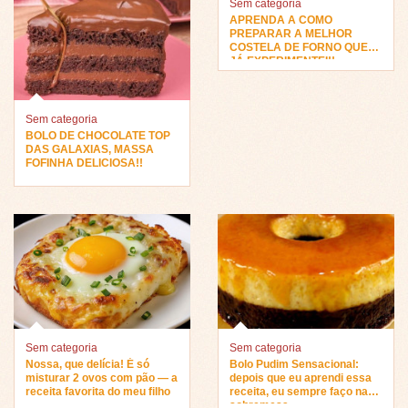
Sem categoria
APRENDA A COMO
PREPARAR A MELHOR
COSTELA DE FORNO QUE
JÁ EXPERIMENTEI!!
Sem categoria
BOLO DE CHOCOLATE TOP
DAS GALAXIAS, MASSA
FOFINHA DELICIOSA!!
Sem categoria
Sem categoria
Nossa, que delícia! É só
Bolo Pudim Sensacional:
misturar 2 ovos com pão — a
depois que eu aprendi essa
receita favorita do meu filho
receita, eu sempre faço na
sobremesa…