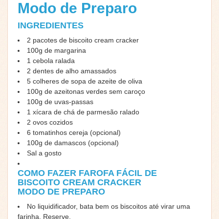
Modo de Preparo
INGREDIENTES
2 pacotes de biscoito cream cracker
100g de margarina
1 cebola ralada
2 dentes de alho amassados
5 colheres de sopa de azeite de oliva
100g de azeitonas verdes sem caroço
100g de uvas-passas
1 xícara de chá de parmesão ralado
2 ovos cozidos
6 tomatinhos cereja (opcional)
100g de damascos (opcional)
Sal a gosto
COMO FAZER FAROFA FÁCIL DE
BISCOITO CREAM CRACKER
MODO DE PREPARO
No liquidificador, bata bem os biscoitos até virar uma
farinha. Reserve.