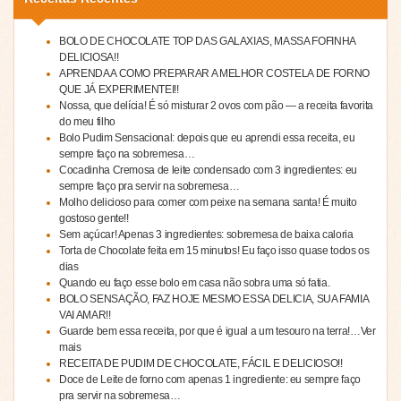
BOLO DE CHOCOLATE TOP DAS GALAXIAS, MASSA FOFINHA
DELICIOSA!!
APRENDA A COMO PREPARAR A MELHOR COSTELA DE FORNO
QUE JÁ EXPERIMENTEI!!
Nossa, que delícia! É só misturar 2 ovos com pão — a receita favorita
do meu filho
Bolo Pudim Sensacional: depois que eu aprendi essa receita, eu
sempre faço na sobremesa…
Cocadinha Cremosa de leite condensado com 3 ingredientes: eu
sempre faço pra servir na sobremesa…
Molho delicioso para comer com peixe na semana santa! É muito
gostoso gente!!
Sem açúcar! Apenas 3 ingredientes: sobremesa de baixa caloria
Torta de Chocolate feita em 15 minutos! Eu faço isso quase todos os
dias
Quando eu faço esse bolo em casa não sobra uma só fatia.
BOLO SENSAÇÃO, FAZ HOJE MESMO ESSA DELICIA, SUA FAMIA
VAI AMAR!!
Guarde bem essa receita, por que é igual a um tesouro na terra!…Ver
mais
RECEITA DE PUDIM DE CHOCOLATE, FÁCIL E DELICIOSO!!
Doce de Leite de forno com apenas 1 ingrediente: eu sempre faço
pra servir na sobremesa…