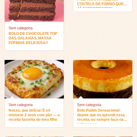
COSTELA DE FORNO QUE
JÁ EXPERIMENTEI!!
Sem categoria
BOLO DE CHOCOLATE TOP
DAS GALAXIAS, MASSA
FOFINHA DELICIOSA!!
Sem categoria
Sem categoria
Nossa, que delícia! É só
Bolo Pudim Sensacional:
misturar 2 ovos com pão — a
depois que eu aprendi essa
receita favorita do meu filho
receita, eu sempre faço na
sobremesa…