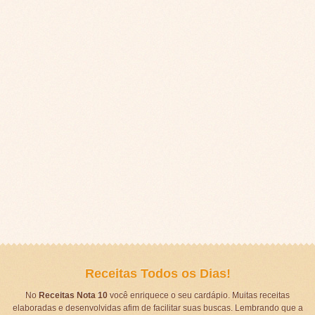
Receitas Todos os Dias!
No
Receitas Nota 10
você enriquece o seu cardápio. Muitas receitas
elaboradas e desenvolvidas afim de facilitar suas buscas. Lembrando que a