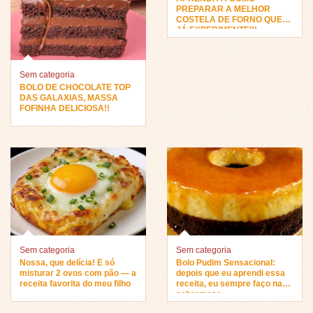
PREPARAR A MELHOR
COSTELA DE FORNO QUE
JÁ EXPERIMENTEI!!
Sem categoria
BOLO DE CHOCOLATE TOP
DAS GALAXIAS, MASSA
FOFINHA DELICIOSA!!
Sem categoria
Sem categoria
Nossa, que delícia! É só
Bolo Pudim Sensacional:
misturar 2 ovos com pão — a
depois que eu aprendi essa
receita favorita do meu filho
receita, eu sempre faço na
sobremesa…