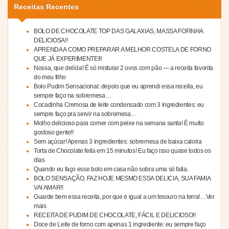
Receitas Recentes
BOLO DE CHOCOLATE TOP DAS GALAXIAS, MASSA FOFINHA
DELICIOSA!!
APRENDA A COMO PREPARAR A MELHOR COSTELA DE FORNO
QUE JÁ EXPERIMENTEI!!
Nossa, que delícia! É só misturar 2 ovos com pão — a receita favorita
do meu filho
Bolo Pudim Sensacional: depois que eu aprendi essa receita, eu
sempre faço na sobremesa…
Cocadinha Cremosa de leite condensado com 3 ingredientes: eu
sempre faço pra servir na sobremesa…
Molho delicioso para comer com peixe na semana santa! É muito
gostoso gente!!
Sem açúcar! Apenas 3 ingredientes: sobremesa de baixa caloria
Torta de Chocolate feita em 15 minutos! Eu faço isso quase todos os
dias
Quando eu faço esse bolo em casa não sobra uma só fatia.
BOLO SENSAÇÃO, FAZ HOJE MESMO ESSA DELICIA, SUA FAMIA
VAI AMAR!!
Guarde bem essa receita, por que é igual a um tesouro na terra!…Ver
mais
RECEITA DE PUDIM DE CHOCOLATE, FÁCIL E DELICIOSO!!
Doce de Leite de forno com apenas 1 ingrediente: eu sempre faço