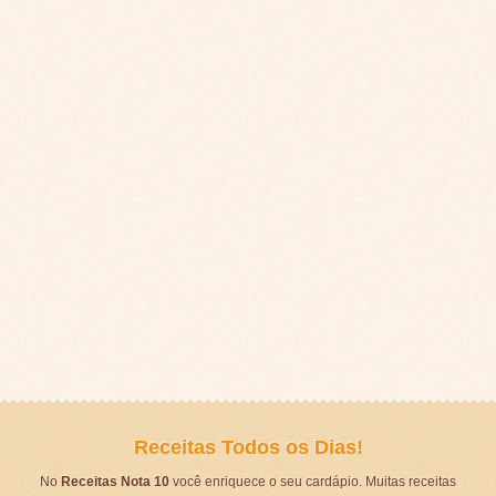
Receitas Todos os Dias!
No
Receitas Nota 10
você enriquece o seu cardápio. Muitas receitas