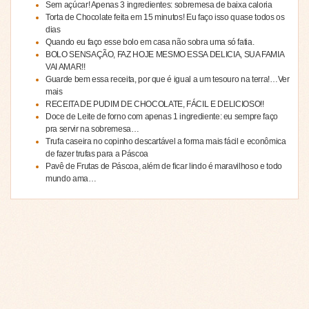
Sem açúcar! Apenas 3 ingredientes: sobremesa de baixa caloria
Torta de Chocolate feita em 15 minutos! Eu faço isso quase todos os
dias
Quando eu faço esse bolo em casa não sobra uma só fatia.
BOLO SENSAÇÃO, FAZ HOJE MESMO ESSA DELICIA, SUA FAMIA
VAI AMAR!!
Guarde bem essa receita, por que é igual a um tesouro na terra!…Ver
mais
RECEITA DE PUDIM DE CHOCOLATE, FÁCIL E DELICIOSO!!
Doce de Leite de forno com apenas 1 ingrediente: eu sempre faço
pra servir na sobremesa…
Trufa caseira no copinho descartável a forma mais fácil e econômica
de fazer trufas para a Páscoa
Pavê de Frutas de Páscoa, além de ficar lindo é maravilhoso e todo
mundo ama…