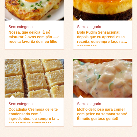
Sem categoria
Sem categoria
Nossa, que delícia! É só
Bolo Pudim Sensacional:
misturar 2 ovos com pão — a
depois que eu aprendi essa
receita favorita do meu filho
receita, eu sempre faço na
sobremesa…
Sem categoria
Sem categoria
Cocadinha Cremosa de leite
Molho delicioso para comer
condensado com 3
com peixe na semana santa!
ingredientes: eu sempre faço
É muito gostoso gente!!
pra servir na sobremesa…