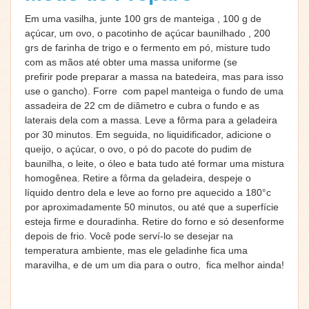
Em uma vasilha, junte 100 grs de manteiga , 100 g de
açúcar, um ovo, o pacotinho de açúcar baunilhado , 200
grs de farinha de trigo e o fermento em pó, misture tudo
com as mãos até obter uma massa uniforme (se
prefirir pode preparar a massa na batedeira, mas para isso
use o gancho). Forre com papel manteiga o fundo de uma
assadeira de 22 cm de diâmetro e cubra o fundo e as
laterais dela com a massa. Leve a fôrma para a geladeira
por 30 minutos. Em seguida, no liquidificador, adicione o
queijo, o açúcar, o ovo, o pó do pacote do pudim de
baunilha, o leite, o óleo e bata tudo até formar uma mistura
homogênea. Retire a fôrma da geladeira, despeje o
líquido dentro dela e leve ao forno pre aquecido a 180°c
por aproximadamente 50 minutos, ou até que a superfície
esteja firme e douradinha. Retire do forno e só desenforme
depois de frio. Você pode serví-lo se desejar na
temperatura ambiente, mas ele geladinhe fica uma
maravilha, e de um um dia para o outro, fica melhor ainda!