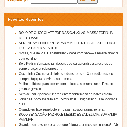
Pesquisar por:
Receitas Recentes
BOLO DE CHOCOLATE TOP DAS GALAXIAS, MASSA FOFINHA
DELICIOSA!!
APRENDA A COMO PREPARAR A MELHOR COSTELA DE FORNO
QUE JÁ EXPERIMENTEI!!
Nossa, que delícia! É só misturar 2 ovos com pão — a receita favorita
do meu filho
Bolo Pudim Sensacional: depois que eu aprendi essa receita, eu
sempre faço na sobremesa…
Cocadinha Cremosa de leite condensado com 3 ingredientes: eu
sempre faço pra servir na sobremesa…
Molho delicioso para comer com peixe na semana santa! É muito
gostoso gente!!
Sem açúcar! Apenas 3 ingredientes: sobremesa de baixa caloria
Torta de Chocolate feita em 15 minutos! Eu faço isso quase todos os
dias
Quando eu faço esse bolo em casa não sobra uma só fatia.
BOLO SENSAÇÃO, FAZ HOJE MESMO ESSA DELICIA, SUA FAMIA
VAI AMAR!!
Guarde bem essa receita, por que é igual a um tesouro na terra!…Ver