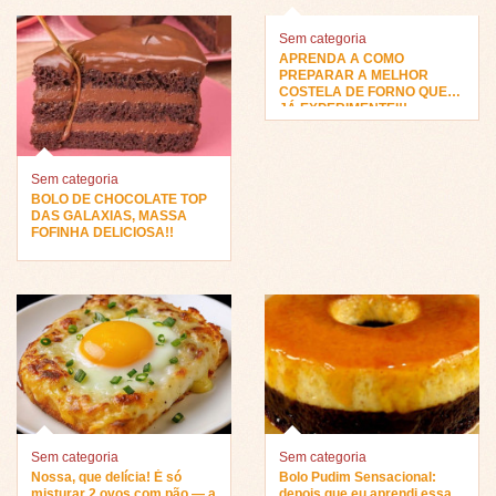
Sem categoria
APRENDA A COMO
PREPARAR A MELHOR
COSTELA DE FORNO QUE
JÁ EXPERIMENTEI!!
Sem categoria
BOLO DE CHOCOLATE TOP
DAS GALAXIAS, MASSA
FOFINHA DELICIOSA!!
Sem categoria
Sem categoria
Nossa, que delícia! É só
Bolo Pudim Sensacional:
misturar 2 ovos com pão — a
depois que eu aprendi essa