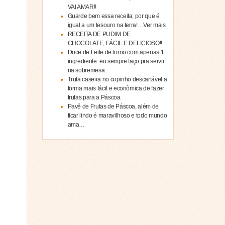
VAI AMAR!!
Guarde bem essa receita, por que é
igual a um tesouro na terra!…Ver mais
RECEITA DE PUDIM DE
CHOCOLATE, FÁCIL E DELICIOSO!!
Doce de Leite de forno com apenas 1
ingrediente: eu sempre faço pra servir
na sobremesa…
Trufa caseira no copinho descartável a
forma mais fácil e econômica de fazer
trufas para a Páscoa
Pavê de Frutas de Páscoa, além de
ficar lindo é maravilhoso e todo mundo
ama…