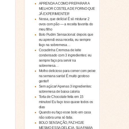
APRENDA A COMO PREPARAR A
MELHOR COSTELA DE FORNO QUE
JÁ EXPERIMENTEI!!
Nossa, que delícia! É só misturar 2
ovos com pão — a receita favorita do
meu filho
Bolo Pudim Sensacional: depois que
eu aprendi essa receita, eu sempre
faço na sobremesa…
Cocadinha Cremosa de leite
condensado com 3 ingredientes: eu
sempre faço pra servir na
sobremesa…
Molho delicioso para comer com peixe
na semana santa! É muito gostoso
gente!!
Sem açúcar! Apenas 3 ingredientes:
sobremesa de baixa caloria
Torta de Chocolate feita em 15
minutos! Eu faço isso quase todos os
dias
Quando eu faço esse bolo em casa
não sobra uma só fatia.
BOLO SENSAÇÃO, FAZ HOJE
MESMO ESSA DELICIA, SUA FAMIA