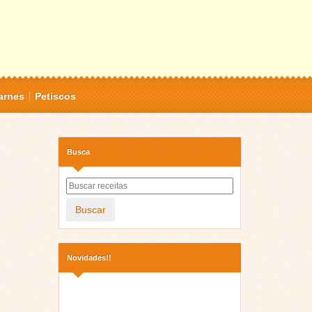
arnes
Petiscos
Busca
Buscar
Novidades!!