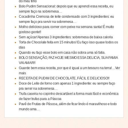
do meu filho
Bolo Pudim Sensacional: depois que eu aprendi essa receita, eu
sempre faço na sobremesa…
Cocadinha Cremosa de leite condensado com 3 ingredientes: eu
sempre faço pra servir na sobremesa…
Molho delicioso para comer com peixe na semana santa! É muito
gostoso gente!!
Sem açúcar! Apenas 3 ingredientes: sobremesa de baixa caloria
Torta de Chocolate feita em 15 minutos! Eu faço isso quase todos os
dias
Quando eu faço esse bolo em casa não sobra uma só fatia.
BOLO SENSAÇÃO, FAZ HOJE MESMO ESSA DELICIA, SUA FAMIA
VAI AMAR!!
Guarde bem essa receita, por que é igual a um tesouro na terra!…Ver
mais
RECEITA DE PUDIM DE CHOCOLATE, FÁCIL E DELICIOSO!!
Doce de Leite de forno com apenas 1 ingrediente: eu sempre faço
pra servir na sobremesa…
Trufa caseira no copinho descartável a forma mais fácil e econômica
de fazer trufas para a Páscoa
Pavê de Frutas de Páscoa, além de ficar lindo é maravilhoso e todo
mundo ama…