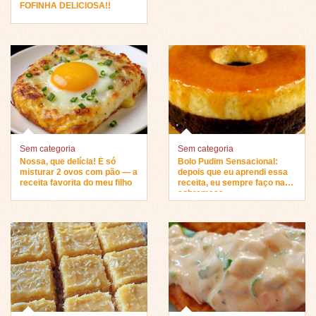
FOFINHA DELICIOSA!!
Sem categoria
Sem categoria
Nossa, que delícia! É só
Bolo Pudim Sensacional:
misturar 2 ovos com pão — a
depois que eu aprendi essa
receita favorita do meu filho
receita, eu sempre faço na
sobremesa…