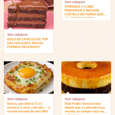
Sem categoria
APRENDA A COMO
PREPARAR A MELHOR
COSTELA DE FORNO QUE
JÁ EXPERIMENTEI!!
Sem categoria
BOLO DE CHOCOLATE TOP
DAS GALAXIAS, MASSA
FOFINHA DELICIOSA!!
Sem categoria
Sem categoria
Nossa, que delícia! É só
Bolo Pudim Sensacional:
misturar 2 ovos com pão — a
depois que eu aprendi essa
receita favorita do meu filho
receita, eu sempre faço na