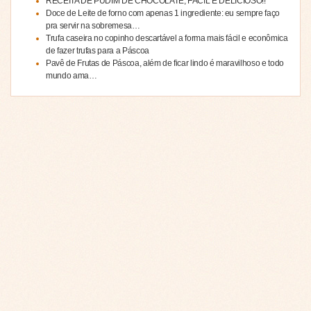
RECEITA DE PUDIM DE CHOCOLATE, FÁCIL E DELICIOSO!!
Doce de Leite de forno com apenas 1 ingrediente: eu sempre faço
pra servir na sobremesa…
Trufa caseira no copinho descartável a forma mais fácil e econômica
de fazer trufas para a Páscoa
Pavê de Frutas de Páscoa, além de ficar lindo é maravilhoso e todo
mundo ama…