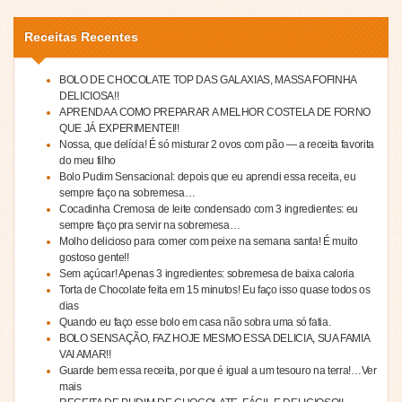
Receitas Recentes
BOLO DE CHOCOLATE TOP DAS GALAXIAS, MASSA FOFINHA
DELICIOSA!!
APRENDA A COMO PREPARAR A MELHOR COSTELA DE FORNO
QUE JÁ EXPERIMENTEI!!
Nossa, que delícia! É só misturar 2 ovos com pão — a receita favorita
do meu filho
Bolo Pudim Sensacional: depois que eu aprendi essa receita, eu
sempre faço na sobremesa…
Cocadinha Cremosa de leite condensado com 3 ingredientes: eu
sempre faço pra servir na sobremesa…
Molho delicioso para comer com peixe na semana santa! É muito
gostoso gente!!
Sem açúcar! Apenas 3 ingredientes: sobremesa de baixa caloria
Torta de Chocolate feita em 15 minutos! Eu faço isso quase todos os
dias
Quando eu faço esse bolo em casa não sobra uma só fatia.
BOLO SENSAÇÃO, FAZ HOJE MESMO ESSA DELICIA, SUA FAMIA
VAI AMAR!!
Guarde bem essa receita, por que é igual a um tesouro na terra!…Ver
mais