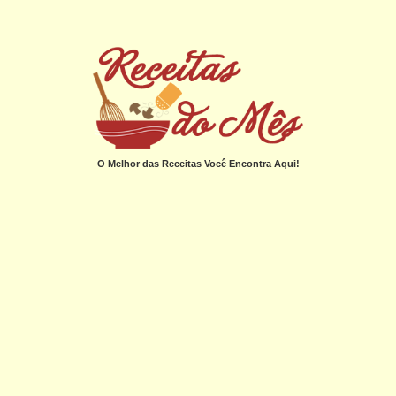
O Melhor das Receitas Você Encontra Aqui!