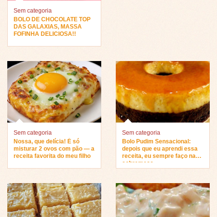
Sem categoria
BOLO DE CHOCOLATE TOP
DAS GALAXIAS, MASSA
FOFINHA DELICIOSA!!
Sem categoria
Sem categoria
Nossa, que delícia! É só
Bolo Pudim Sensacional:
misturar 2 ovos com pão — a
depois que eu aprendi essa
receita favorita do meu filho
receita, eu sempre faço na
sobremesa…