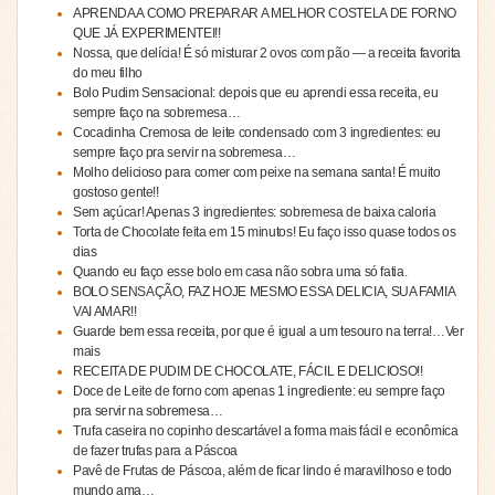
APRENDA A COMO PREPARAR A MELHOR COSTELA DE FORNO
QUE JÁ EXPERIMENTEI!!
Nossa, que delícia! É só misturar 2 ovos com pão — a receita favorita
do meu filho
Bolo Pudim Sensacional: depois que eu aprendi essa receita, eu
sempre faço na sobremesa…
Cocadinha Cremosa de leite condensado com 3 ingredientes: eu
sempre faço pra servir na sobremesa…
Molho delicioso para comer com peixe na semana santa! É muito
gostoso gente!!
Sem açúcar! Apenas 3 ingredientes: sobremesa de baixa caloria
Torta de Chocolate feita em 15 minutos! Eu faço isso quase todos os
dias
Quando eu faço esse bolo em casa não sobra uma só fatia.
BOLO SENSAÇÃO, FAZ HOJE MESMO ESSA DELICIA, SUA FAMIA
VAI AMAR!!
Guarde bem essa receita, por que é igual a um tesouro na terra!…Ver
mais
RECEITA DE PUDIM DE CHOCOLATE, FÁCIL E DELICIOSO!!
Doce de Leite de forno com apenas 1 ingrediente: eu sempre faço
pra servir na sobremesa…
Trufa caseira no copinho descartável a forma mais fácil e econômica
de fazer trufas para a Páscoa
Pavê de Frutas de Páscoa, além de ficar lindo é maravilhoso e todo
mundo ama…