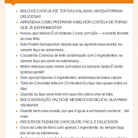
BOLO DE CHOCOLATE TOP DAS GALAXIAS, MASSA FOFINHA
DELICIOSA!!
APRENDA A COMO PREPARAR A MELHOR COSTELA DE FORNO
QUE JÁ EXPERIMENTEI!!
Nossa, que delícia! É só misturar 2 ovos com pão — a receita favorita
do meu filho
Bolo Pudim Sensacional: depois que eu aprendi essa receita, eu
sempre faço na sobremesa…
Cocadinha Cremosa de leite condensado com 3 ingredientes: eu
sempre faço pra servir na sobremesa…
Molho delicioso para comer com peixe na semana santa! É muito
gostoso gente!!
Sem açúcar! Apenas 3 ingredientes: sobremesa de baixa caloria
Torta de Chocolate feita em 15 minutos! Eu faço isso quase todos os
dias
Quando eu faço esse bolo em casa não sobra uma só fatia.
BOLO SENSAÇÃO, FAZ HOJE MESMO ESSA DELICIA, SUA FAMIA
VAI AMAR!!
Guarde bem essa receita, por que é igual a um tesouro na terra!…Ver
mais
RECEITA DE PUDIM DE CHOCOLATE, FÁCIL E DELICIOSO!!
Doce de Leite de forno com apenas 1 ingrediente: eu sempre faço
pra servir na sobremesa…