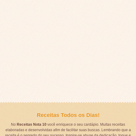
Receitas Todos os Dias!
No
Receitas Nota 10
você enriquece o seu cardápio. Muitas receitas
elaboradas e desenvolvidas afim de facilitar suas buscas. Lembrando que a
receita é o segredo do seu sucesso. Inspire-se abuse da dedicação, toque e