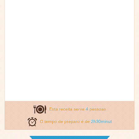
Esta receita serve
4
pessoas
O tempo de preparo é de
2h30minut