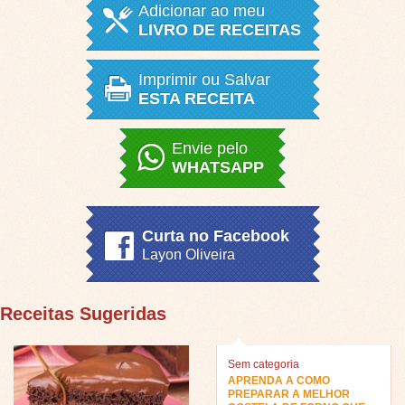
Adicionar ao meu
LIVRO DE RECEITAS
Imprimir ou Salvar
ESTA RECEITA
Envie pelo
WHATSAPP
Curta no Facebook
Layon Oliveira
Receitas Sugeridas
Sem categoria
APRENDA A COMO
PREPARAR A MELHOR