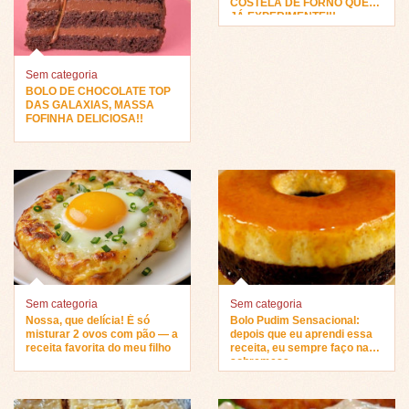
COSTELA DE FORNO QUE
JÁ EXPERIMENTEI!!
Sem categoria
BOLO DE CHOCOLATE TOP
DAS GALAXIAS, MASSA
FOFINHA DELICIOSA!!
Sem categoria
Sem categoria
Nossa, que delícia! É só
Bolo Pudim Sensacional:
misturar 2 ovos com pão — a
depois que eu aprendi essa
receita favorita do meu filho
receita, eu sempre faço na
sobremesa…