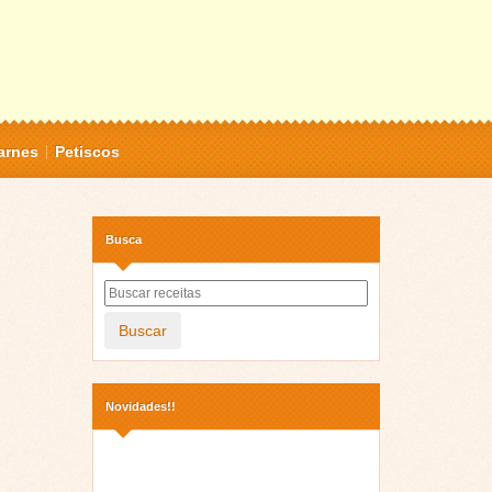
arnes
Petiscos
Busca
Buscar
Novidades!!