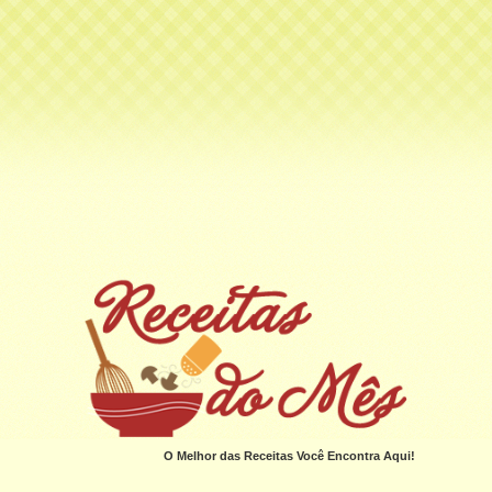
O Melhor das Receitas Você Encontra Aqui!