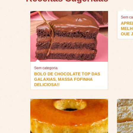
Sem ca
APRE
MELH
QUE J
Sem categoria
BOLO DE CHOCOLATE TOP DAS
GALAXIAS, MASSA FOFINHA
DELICIOSA!!