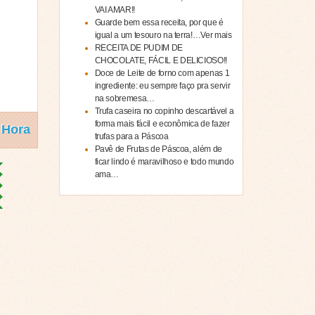
VAI AMAR!!
Guarde bem essa receita, por que é
igual a um tesouro na terra!…Ver mais
RECEITA DE PUDIM DE
CHOCOLATE, FÁCIL E DELICIOSO!!
Doce de Leite de forno com apenas 1
ingrediente: eu sempre faço pra servir
na sobremesa…
Trufa caseira no copinho descartável a
forma mais fácil e econômica de fazer
 Hora
trufas para a Páscoa
Pavê de Frutas de Páscoa, além de
ficar lindo é maravilhoso e todo mundo
ama…