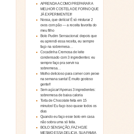
APRENDA A COMO PREPARAR A
MELHOR COSTELA DE FORNO QUE
JÁ EXPERIMENTEI!!
Nossa, que delícia! É só misturar 2
ovos com pão — a receita favorita do
meu filho
Bolo Pudim Sensacional: depois que
eu aprendi essa receita, eu sempre
faço na sobremesa…
Cocadinha Cremosa de leite
condensado com 3 ingredientes: eu
sempre faço pra servir na
sobremesa…
Molho delicioso para comer com peixe
na semana santa! É muito gostoso
gente!!
Sem açúcar! Apenas 3 ingredientes:
sobremesa de baixa caloria
Torta de Chocolate feita em 15
minutos! Eu faço isso quase todos os
dias
Quando eu faço esse bolo em casa
não sobra uma só fatia.
BOLO SENSAÇÃO, FAZ HOJE
MESMO ESSA DELICIA, SUA FAMIA