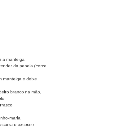
m a manteiga
render da panela (cerca
m manteiga e deixe
deiro branco na mão,
ole
rrasco
a
anho-maria
escorra o excesso