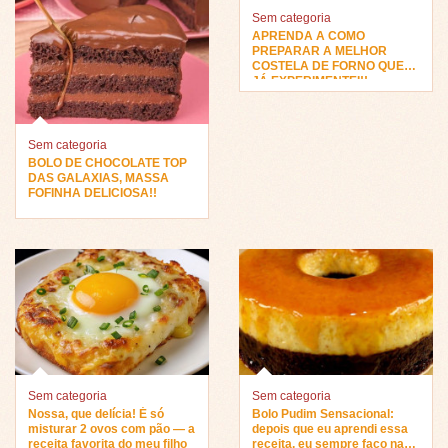
Sem categoria
APRENDA A COMO
PREPARAR A MELHOR
COSTELA DE FORNO QUE
JÁ EXPERIMENTEI!!
Sem categoria
BOLO DE CHOCOLATE TOP
DAS GALAXIAS, MASSA
FOFINHA DELICIOSA!!
Sem categoria
Sem categoria
Nossa, que delícia! É só
Bolo Pudim Sensacional:
misturar 2 ovos com pão — a
depois que eu aprendi essa
receita favorita do meu filho
receita, eu sempre faço na