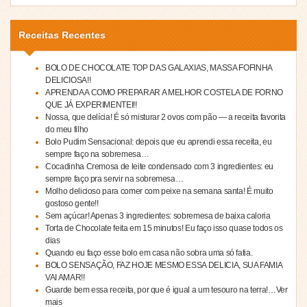
Receitas Recentes
BOLO DE CHOCOLATE TOP DAS GALAXIAS, MASSA FOFINHA
DELICIOSA!!
APRENDA A COMO PREPARAR A MELHOR COSTELA DE FORNO
QUE JÁ EXPERIMENTEI!!
Nossa, que delícia! É só misturar 2 ovos com pão — a receita favorita
do meu filho
Bolo Pudim Sensacional: depois que eu aprendi essa receita, eu
sempre faço na sobremesa…
Cocadinha Cremosa de leite condensado com 3 ingredientes: eu
sempre faço pra servir na sobremesa…
Molho delicioso para comer com peixe na semana santa! É muito
gostoso gente!!
Sem açúcar! Apenas 3 ingredientes: sobremesa de baixa caloria
Torta de Chocolate feita em 15 minutos! Eu faço isso quase todos os
dias
Quando eu faço esse bolo em casa não sobra uma só fatia.
BOLO SENSAÇÃO, FAZ HOJE MESMO ESSA DELICIA, SUA FAMIA
VAI AMAR!!
Guarde bem essa receita, por que é igual a um tesouro na terra!…Ver
mais