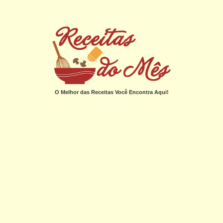
O Melhor das Receitas Você Encontra Aqui!