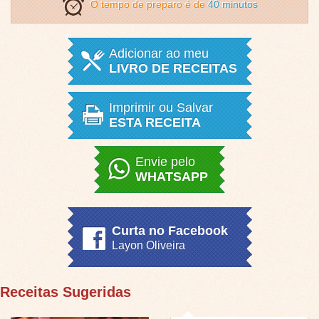
O tempo de preparo é de
40 minutos
Adicionar ao meu
LIVRO DE RECEITAS
Imprimir ou Salvar
ESTA RECEITA
Envie pelo
WHATSAPP
Curta no Facebook
Layon Oliveira
Receitas Sugeridas