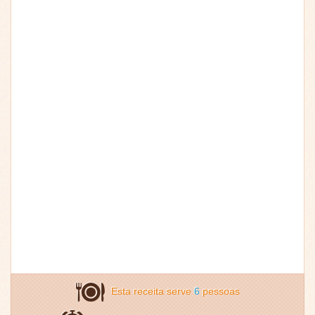
Esta receita serve
6
pessoas