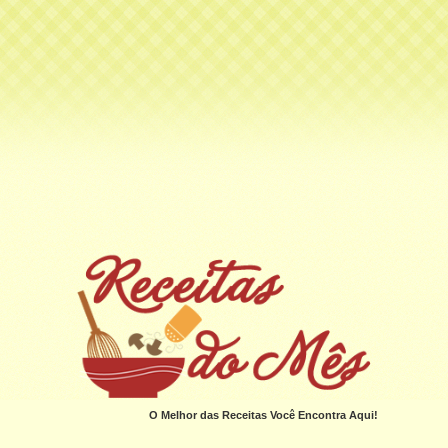
O Melhor das Receitas Você Encontra Aqui!