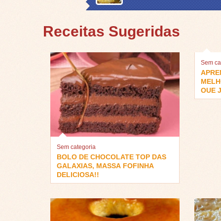
Receitas Sugeridas
Sem ca
APRE
MELH
QUE J
Sem categoria
BOLO DE CHOCOLATE TOP DAS
GALAXIAS, MASSA FOFINHA
DELICIOSA!!