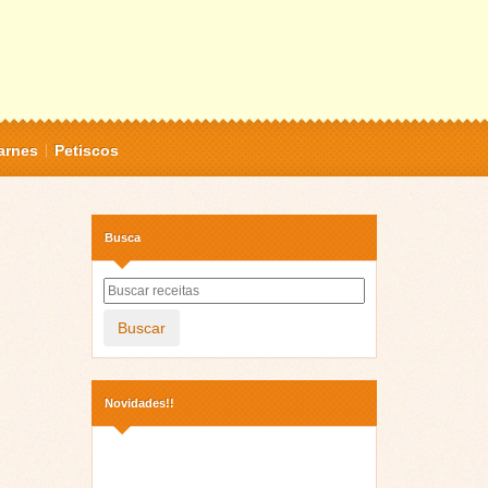
arnes
Petiscos
Busca
Buscar
Novidades!!