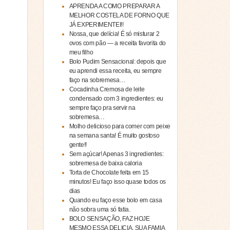
APRENDA A COMO PREPARAR A
MELHOR COSTELA DE FORNO QUE
JÁ EXPERIMENTEI!!
Nossa, que delícia! É só misturar 2
ovos com pão — a receita favorita do
meu filho
Bolo Pudim Sensacional: depois que
eu aprendi essa receita, eu sempre
faço na sobremesa…
Cocadinha Cremosa de leite
condensado com 3 ingredientes: eu
sempre faço pra servir na
sobremesa…
Molho delicioso para comer com peixe
na semana santa! É muito gostoso
gente!!
Sem açúcar! Apenas 3 ingredientes:
sobremesa de baixa caloria
Torta de Chocolate feita em 15
minutos! Eu faço isso quase todos os
dias
Quando eu faço esse bolo em casa
não sobra uma só fatia.
BOLO SENSAÇÃO, FAZ HOJE
MESMO ESSA DELICIA, SUA FAMIA