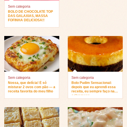
Sem categoria
BOLO DE CHOCOLATE TOP
DAS GALAXIAS, MASSA
FOFINHA DELICIOSA!!
Sem categoria
Sem categoria
Nossa, que delícia! É só
Bolo Pudim Sensacional:
misturar 2 ovos com pão — a
depois que eu aprendi essa
receita favorita do meu filho
receita, eu sempre faço na
sobremesa…