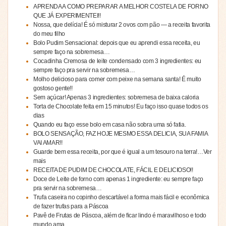
APRENDA A COMO PREPARAR A MELHOR COSTELA DE FORNO
QUE JÁ EXPERIMENTEI!!
Nossa, que delícia! É só misturar 2 ovos com pão — a receita favorita
do meu filho
Bolo Pudim Sensacional: depois que eu aprendi essa receita, eu
sempre faço na sobremesa…
Cocadinha Cremosa de leite condensado com 3 ingredientes: eu
sempre faço pra servir na sobremesa…
Molho delicioso para comer com peixe na semana santa! É muito
gostoso gente!!
Sem açúcar! Apenas 3 ingredientes: sobremesa de baixa caloria
Torta de Chocolate feita em 15 minutos! Eu faço isso quase todos os
dias
Quando eu faço esse bolo em casa não sobra uma só fatia.
BOLO SENSAÇÃO, FAZ HOJE MESMO ESSA DELICIA, SUA FAMIA
VAI AMAR!!
Guarde bem essa receita, por que é igual a um tesouro na terra!…Ver
mais
RECEITA DE PUDIM DE CHOCOLATE, FÁCIL E DELICIOSO!!
Doce de Leite de forno com apenas 1 ingrediente: eu sempre faço
pra servir na sobremesa…
Trufa caseira no copinho descartável a forma mais fácil e econômica
de fazer trufas para a Páscoa
Pavê de Frutas de Páscoa, além de ficar lindo é maravilhoso e todo
mundo ama…