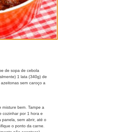
pe de sopa de cebola
lmente) 1 lata (340g) de
 azeitonas sem caroço a
 e misture bem. Tampe a
e cozinhar por 1 hora e
 panela, sem abrir, até o
rifique o ponto da carne.
lmente não acontece),