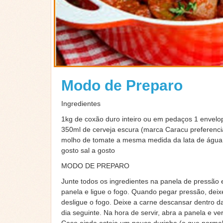
Modo de Preparo
Ingredientes
1kg de coxão duro inteiro ou em pedaços 1 envelo
350ml de cerveja escura (marca Caracu preferencia
molho de tomate a mesma medida da lata de água
gosto sal a gosto
MODO DE PREPARO
Junte todos os ingredientes na panela de pressão
panela e ligue o fogo. Quando pegar pressão, deix
desligue o fogo. Deixe a carne descansar dentro da
dia seguinte. Na hora de servir, abra a panela e ve
Caso ainda esteja um pouco durinha (o que norma