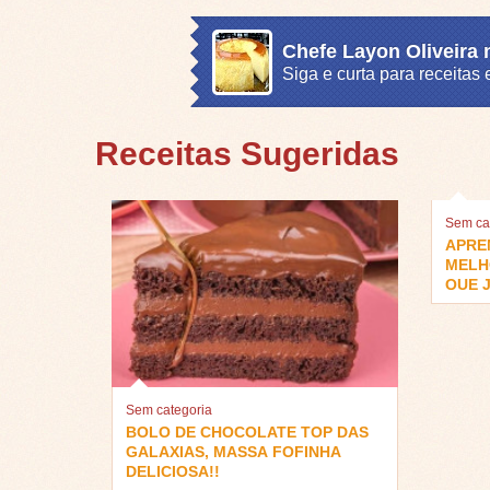
Chefe Layon Oliveira
Siga e curta para receita
Receitas Sugeridas
Sem ca
APRE
MELH
QUE J
Sem categoria
BOLO DE CHOCOLATE TOP DAS
GALAXIAS, MASSA FOFINHA
DELICIOSA!!