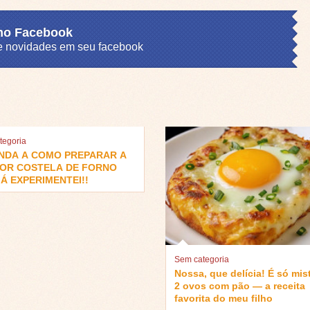
 no Facebook
s e novidades em seu facebook
tegoria
NDA A COMO PREPARAR A
OR COSTELA DE FORNO
Á EXPERIMENTEI!!
Sem categoria
Nossa, que delícia! É só mis
2 ovos com pão — a receita
favorita do meu filho