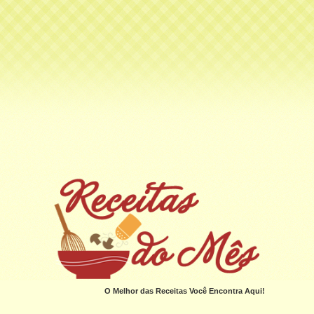
O Melhor das Receitas Você Encontra Aqui!