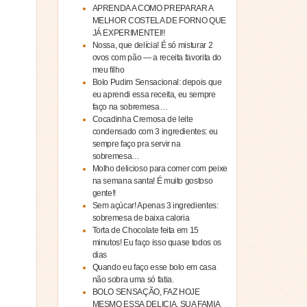
APRENDA A COMO PREPARAR A
MELHOR COSTELA DE FORNO QUE
JÁ EXPERIMENTEI!!
Nossa, que delícia! É só misturar 2
ovos com pão — a receita favorita do
meu filho
Bolo Pudim Sensacional: depois que
eu aprendi essa receita, eu sempre
faço na sobremesa…
Cocadinha Cremosa de leite
condensado com 3 ingredientes: eu
sempre faço pra servir na
sobremesa…
Molho delicioso para comer com peixe
na semana santa! É muito gostoso
gente!!
Sem açúcar! Apenas 3 ingredientes:
sobremesa de baixa caloria
Torta de Chocolate feita em 15
minutos! Eu faço isso quase todos os
dias
Quando eu faço esse bolo em casa
não sobra uma só fatia.
BOLO SENSAÇÃO, FAZ HOJE
MESMO ESSA DELICIA, SUA FAMIA