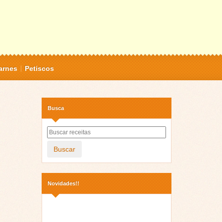
arnes
Petiscos
Busca
Buscar
Novidades!!