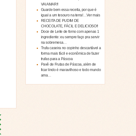
VAI AMAR!!
Guarde bem essa receita, por que é
igual a um tesouro na terra!…Ver mais
RECEITA DE PUDIM DE
CHOCOLATE, FÁCIL E DELICIOSO!!
Doce de Leite de forno com apenas 1
ingrediente: eu sempre faço pra servir
na sobremesa…
Trufa caseira no copinho descartável a
forma mais fácil e econômica de fazer
trufas para a Páscoa
Pavê de Frutas de Páscoa, além de
ficar lindo é maravilhoso e todo mundo
ama…