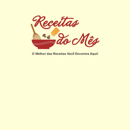
O Melhor das Receitas Você Encontra Aqui!