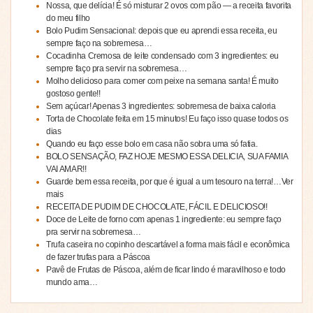
Nossa, que delícia! É só misturar 2 ovos com pão — a receita favorita
do meu filho
Bolo Pudim Sensacional: depois que eu aprendi essa receita, eu
sempre faço na sobremesa…
Cocadinha Cremosa de leite condensado com 3 ingredientes: eu
sempre faço pra servir na sobremesa…
Molho delicioso para comer com peixe na semana santa! É muito
gostoso gente!!
Sem açúcar! Apenas 3 ingredientes: sobremesa de baixa caloria
Torta de Chocolate feita em 15 minutos! Eu faço isso quase todos os
dias
Quando eu faço esse bolo em casa não sobra uma só fatia.
BOLO SENSAÇÃO, FAZ HOJE MESMO ESSA DELICIA, SUA FAMIA
VAI AMAR!!
Guarde bem essa receita, por que é igual a um tesouro na terra!…Ver
mais
RECEITA DE PUDIM DE CHOCOLATE, FÁCIL E DELICIOSO!!
Doce de Leite de forno com apenas 1 ingrediente: eu sempre faço
pra servir na sobremesa…
Trufa caseira no copinho descartável a forma mais fácil e econômica
de fazer trufas para a Páscoa
Pavê de Frutas de Páscoa, além de ficar lindo é maravilhoso e todo
mundo ama…