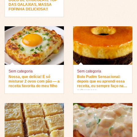
DAS GALAXIAS, MASSA
FOFINHA DELICIOSA!!
Sem categoria
Sem categoria
Nossa, que delícia! É só
Bolo Pudim Sensacional:
misturar 2 ovos com pão — a
depois que eu aprendi essa
receita favorita do meu filho
receita, eu sempre faço na
sobremesa…