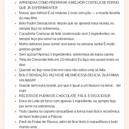
APRENDA A COMO PREPARAR A MELHOR COSTELA DE FORNO
QUE JÁ EXPERIMENTEI!!
Nossa, que delícia! É só misturar 2 ovos com pão — a receita favorita
do meu filho
Bolo Pudim Sensacional: depois que eu aprendi essa receita, eu
sempre faço na sobremesa…
Cocadinha Cremosa de leite condensado com 3 ingredientes: eu
sempre faço pra servir na sobremesa…
Molho delicioso para comer com peixe na semana santa! É muito
gostoso gente!!
Sem açúcar! Apenas 3 ingredientes: sobremesa de baixa caloria
Torta de Chocolate feita em 15 minutos! Eu faço isso quase todos os
dias
Quando eu faço esse bolo em casa não sobra uma só fatia.
BOLO SENSAÇÃO, FAZ HOJE MESMO ESSA DELICIA, SUA FAMIA
VAI AMAR!!
Guarde bem essa receita, por que é igual a um tesouro na terra!…Ver
mais
RECEITA DE PUDIM DE CHOCOLATE, FÁCIL E DELICIOSO!!
Doce de Leite de forno com apenas 1 ingrediente: eu sempre faço
pra servir na sobremesa…
Trufa caseira no copinho descartável a forma mais fácil e econômica
de fazer trufas para a Páscoa
Pavê de Frutas de Páscoa, além de ficar lindo é maravilhoso e todo
mundo ama…