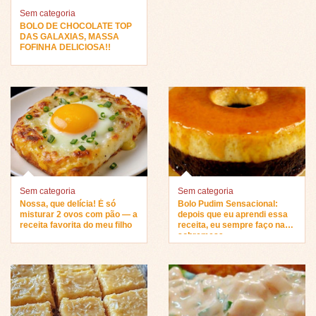
Sem categoria
BOLO DE CHOCOLATE TOP
DAS GALAXIAS, MASSA
FOFINHA DELICIOSA!!
Sem categoria
Sem categoria
Nossa, que delícia! É só
Bolo Pudim Sensacional:
misturar 2 ovos com pão — a
depois que eu aprendi essa
receita favorita do meu filho
receita, eu sempre faço na
sobremesa…