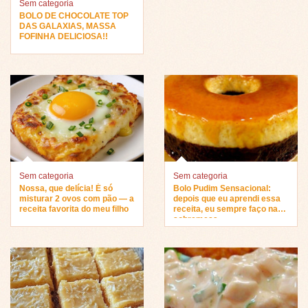
Sem categoria
BOLO DE CHOCOLATE TOP
DAS GALAXIAS, MASSA
FOFINHA DELICIOSA!!
Sem categoria
Sem categoria
Nossa, que delícia! É só
Bolo Pudim Sensacional:
misturar 2 ovos com pão — a
depois que eu aprendi essa
receita favorita do meu filho
receita, eu sempre faço na
sobremesa…