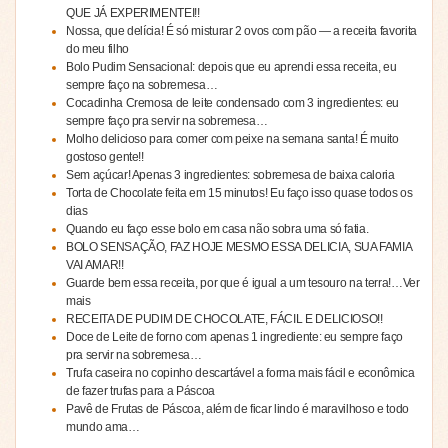
QUE JÁ EXPERIMENTEI!!
Nossa, que delícia! É só misturar 2 ovos com pão — a receita favorita
do meu filho
Bolo Pudim Sensacional: depois que eu aprendi essa receita, eu
sempre faço na sobremesa…
Cocadinha Cremosa de leite condensado com 3 ingredientes: eu
sempre faço pra servir na sobremesa…
Molho delicioso para comer com peixe na semana santa! É muito
gostoso gente!!
Sem açúcar! Apenas 3 ingredientes: sobremesa de baixa caloria
Torta de Chocolate feita em 15 minutos! Eu faço isso quase todos os
dias
Quando eu faço esse bolo em casa não sobra uma só fatia.
BOLO SENSAÇÃO, FAZ HOJE MESMO ESSA DELICIA, SUA FAMIA
VAI AMAR!!
Guarde bem essa receita, por que é igual a um tesouro na terra!…Ver
mais
RECEITA DE PUDIM DE CHOCOLATE, FÁCIL E DELICIOSO!!
Doce de Leite de forno com apenas 1 ingrediente: eu sempre faço
pra servir na sobremesa…
Trufa caseira no copinho descartável a forma mais fácil e econômica
de fazer trufas para a Páscoa
Pavê de Frutas de Páscoa, além de ficar lindo é maravilhoso e todo
mundo ama…