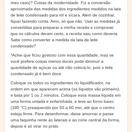
meu caso)? Coisas da modernidade. Fiz a conversão
aproximada das medidas dos ingredientes medidos na lata
de leite condensado para ml e xícara. Além de cozinhar,
fiquei fazendo conta. Amo, só que não. Usei as medidas já
convertidas para preparar a minha receita e comprovei
que os cálculos deram certo, a receita saiu como deveria.
Sabe como converter a medida da lata de leite
condensado?
*Achei que ficou gostoso com essa quantidade, mas se
você prefere coisas menos doces pode diminuir a
quantidade de açúcar ou até não colocá-lo, pois o leite
condensado já é bem doce.
Coloque os todos os ingredientes no liquidificador, na
ordem em que aparecem acima (os líquidos vão primeiro),
e bata por 1 ou 2 minutos. Coloque essa massa líquida em
uma forma untada e enfarinhada, e leve ao forno baixo
(180 °C) preaquecido por 50 a 60 min, até que o centro
esteja firme. Para desenformar, deixe amornar e passe
uma faquinha rente às laterais e ao cone central da forma,
depois é só virar no prato.