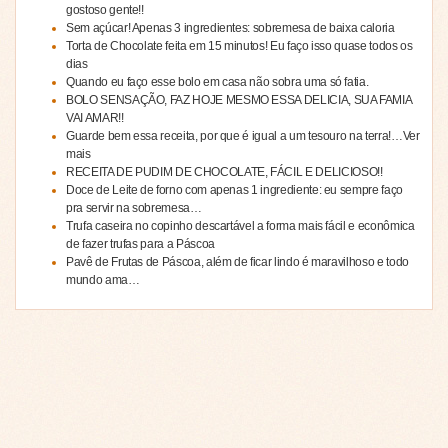
gostoso gente!!
Sem açúcar! Apenas 3 ingredientes: sobremesa de baixa caloria
Torta de Chocolate feita em 15 minutos! Eu faço isso quase todos os
dias
Quando eu faço esse bolo em casa não sobra uma só fatia.
BOLO SENSAÇÃO, FAZ HOJE MESMO ESSA DELICIA, SUA FAMIA
VAI AMAR!!
Guarde bem essa receita, por que é igual a um tesouro na terra!…Ver
mais
RECEITA DE PUDIM DE CHOCOLATE, FÁCIL E DELICIOSO!!
Doce de Leite de forno com apenas 1 ingrediente: eu sempre faço
pra servir na sobremesa…
Trufa caseira no copinho descartável a forma mais fácil e econômica
de fazer trufas para a Páscoa
Pavê de Frutas de Páscoa, além de ficar lindo é maravilhoso e todo
mundo ama…