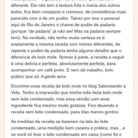
diferente. Ele não tem a textura fofa e macia dos outros
bolos, fica bem compacto e cremoso, de consistência mais
parecida com a de um pudim. Talvez por isso o pessoal
aqui do Rio de Janeiro o chame de pudim de padaria
(porque “de padaria” já não sei! Mas na padaria sempre
tem). Na verdade, não tenho muita certeza se é
exatamente a mesma receita com nomes diferentes, de
repente o pudim de padaria tenha alguma detalhe que o
diferencie do bolo mole. Nomes à parte, a receita a seguir
é uma delícia e perfeita, absolutamente perfeita, para
acompanhar um café preto. E nem dá trabalho, bolo
prático que só. A gente ama.
Encontrei essa receita de bolo mole no blog Saboreando a
Vida. Tenho a impressão que minha mãe fazia bolo mole
sem leite condensado, mas essa versão com esse
ingrediente fica mesmo muito gostosa. Fico devendo a
receita sem leite condensado, para dias menos gordos.
As medidas da receita se baseiam na lata do leite
condensado, uma medição bem caseira e prática, mas…e
se você só tiver o leite condensado em caixa (como foi o