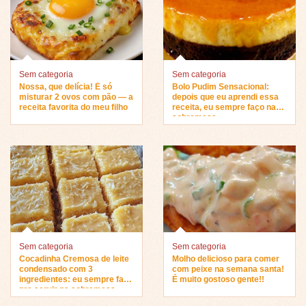
Sem categoria
Sem categoria
Nossa, que delícia! É só
Bolo Pudim Sensacional:
misturar 2 ovos com pão — a
depois que eu aprendi essa
receita favorita do meu filho
receita, eu sempre faço na
sobremesa…
Sem categoria
Sem categoria
Cocadinha Cremosa de leite
Molho delicioso para comer
condensado com 3
com peixe na semana santa!
ingredientes: eu sempre faço
É muito gostoso gente!!
pra servir na sobremesa…