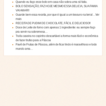
Quando eu faço esse bolo em casa não sobra uma só fatia.
BOLO SENSAÇÃO, FAZ HOJE MESMO ESSA DELICIA, SUA FAMIA
VAI AMAR!!
Guarde bem essa receita, por que é igual a um tesouro na terra!…Ver
mais
RECEITA DE PUDIM DE CHOCOLATE, FÁCIL E DELICIOSO!!
Doce de Leite de forno com apenas 1 ingrediente: eu sempre faço
pra servir na sobremesa…
Trufa caseira no copinho descartável a forma mais fácil e econômica
de fazer trufas para a Páscoa
Pavê de Frutas de Páscoa, além de ficar lindo é maravilhoso e todo
mundo ama…