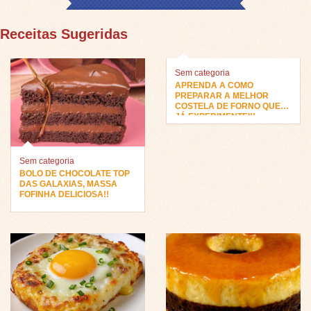
Receitas Sugeridas
Sem categoria
APRENDA A COMO
PREPARAR A MELHOR
COSTELA DE FORNO QUE
JÁ EXPERIMENTEI!!
Sem categoria
BOLO DE CHOCOLATE TOP
DAS GALAXIAS, MASSA
FOFINHA DELICIOSA!!