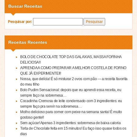
Buscar Receitas
Pesquisar por:
Receitas Recentes
BOLO DE CHOCOLATE TOP DAS GALAXIAS, MASSA FOFINHA
DELICIOSA!!
APRENDA A COMO PREPARAR A MELHOR COSTELA DE FORNO
QUE JÁ EXPERIMENTEI!!
Nossa, que delícia! É só misturar 2 ovos com pão — a receita favorita
do meu filho
Bolo Pudim Sensacional: depois que eu aprendi essa receita, eu
sempre faço na sobremesa…
Cocadinha Cremosa de leite condensado com 3 ingredientes: eu
sempre faço pra servir na sobremesa…
Molho delicioso para comer com peixe na semana santa! É muito
gostoso gente!!
Sem açúcar! Apenas 3 ingredientes: sobremesa de baixa caloria
Torta de Chocolate feita em 15 minutos! Eu faço isso quase todos os
dias