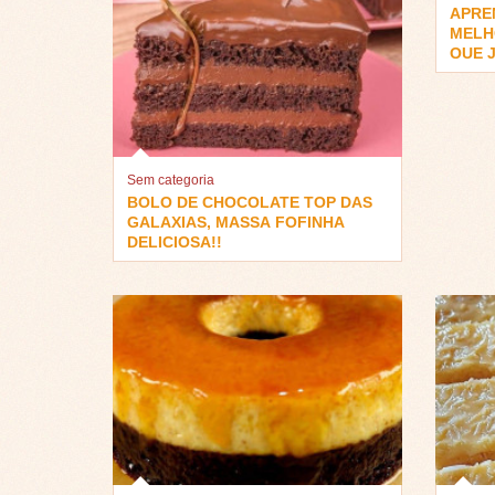
APRE
MELH
QUE J
Sem categoria
BOLO DE CHOCOLATE TOP DAS
GALAXIAS, MASSA FOFINHA
DELICIOSA!!