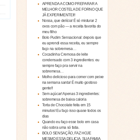
APRENDA A COMO PREPARAR A
MELHOR COSTELA DE FORNO QUE
JÁ EXPERIMENTEI!!
Nossa, que delícia! É só misturar 2
ovos com pão — a receita favorita do
meu filho
Bolo Pudim Sensacional: depois que
eu aprendi essa receita, eu sempre
faço na sobremesa…
Cocadinha Cremosa de leite
condensado com 3 ingredientes: eu
sempre faço pra servir na
sobremesa…
Molho delicioso para comer com peixe
na semana santa! É muito gostoso
gente!!
Sem açúcar! Apenas 3 ingredientes:
sobremesa de baixa caloria
Torta de Chocolate feita em 15
minutos! Eu faço isso quase todos os
dias
Quando eu faço esse bolo em casa
não sobra uma só fatia.
BOLO SENSAÇÃO, FAZ HOJE
MESMO ESSA DELICIA, SUA FAMIA