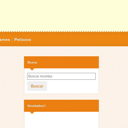
arnes
Petiscos
Busca
Buscar
Novidades!!