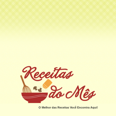
O Melhor das Receitas Você Encontra Aqui!