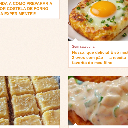
NDA A COMO PREPARAR A
OR COSTELA DE FORNO
Á EXPERIMENTEI!!
Sem categoria
Nossa, que delícia! É só mis
2 ovos com pão — a receita
favorita do meu filho