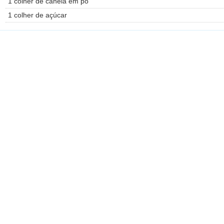
1 colher de canela em pó
1 colher de açúcar