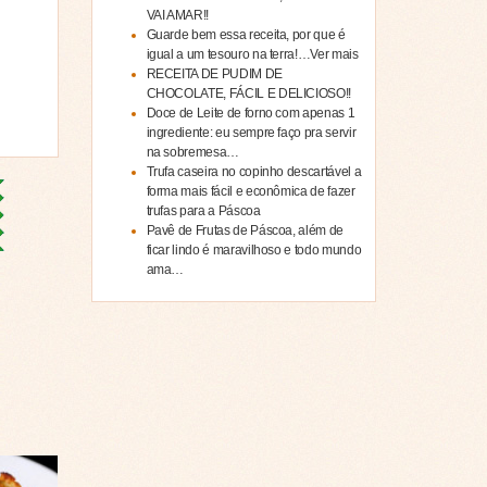
VAI AMAR!!
Guarde bem essa receita, por que é
igual a um tesouro na terra!…Ver mais
RECEITA DE PUDIM DE
CHOCOLATE, FÁCIL E DELICIOSO!!
Doce de Leite de forno com apenas 1
ingrediente: eu sempre faço pra servir
na sobremesa…
Trufa caseira no copinho descartável a
forma mais fácil e econômica de fazer
trufas para a Páscoa
Pavê de Frutas de Páscoa, além de
ficar lindo é maravilhoso e todo mundo
ama…