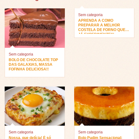
Sem categoria
APRENDA A COMO
PREPARAR A MELHOR
COSTELA DE FORNO QUE
JÁ EXPERIMENTEI!!
Sem categoria
BOLO DE CHOCOLATE TOP
DAS GALAXIAS, MASSA
FOFINHA DELICIOSA!!
Sem categoria
Sem categoria
Nossa, que delícia! É só
Bolo Pudim Sensacional: