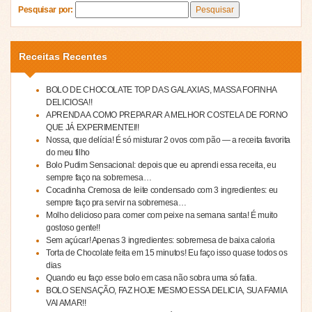
Pesquisar por:
Receitas Recentes
BOLO DE CHOCOLATE TOP DAS GALAXIAS, MASSA FOFINHA
DELICIOSA!!
APRENDA A COMO PREPARAR A MELHOR COSTELA DE FORNO
QUE JÁ EXPERIMENTEI!!
Nossa, que delícia! É só misturar 2 ovos com pão — a receita favorita
do meu filho
Bolo Pudim Sensacional: depois que eu aprendi essa receita, eu
sempre faço na sobremesa…
Cocadinha Cremosa de leite condensado com 3 ingredientes: eu
sempre faço pra servir na sobremesa…
Molho delicioso para comer com peixe na semana santa! É muito
gostoso gente!!
Sem açúcar! Apenas 3 ingredientes: sobremesa de baixa caloria
Torta de Chocolate feita em 15 minutos! Eu faço isso quase todos os
dias
Quando eu faço esse bolo em casa não sobra uma só fatia.
BOLO SENSAÇÃO, FAZ HOJE MESMO ESSA DELICIA, SUA FAMIA
VAI AMAR!!