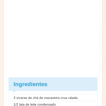
Ingredientes
3 xícaras de chá de macaxeira crua ralada
1/2 lata de leite condensado