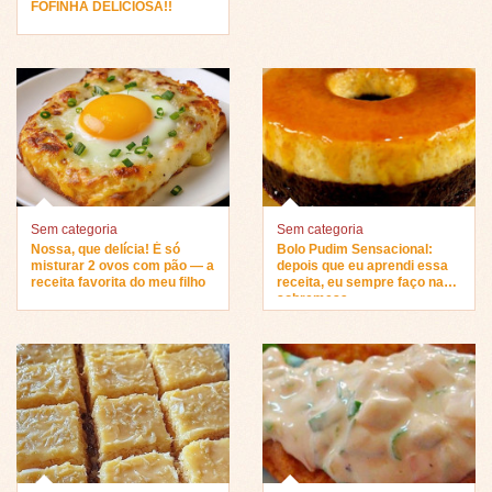
FOFINHA DELICIOSA!!
Sem categoria
Sem categoria
Nossa, que delícia! É só
Bolo Pudim Sensacional:
misturar 2 ovos com pão — a
depois que eu aprendi essa
receita favorita do meu filho
receita, eu sempre faço na
sobremesa…