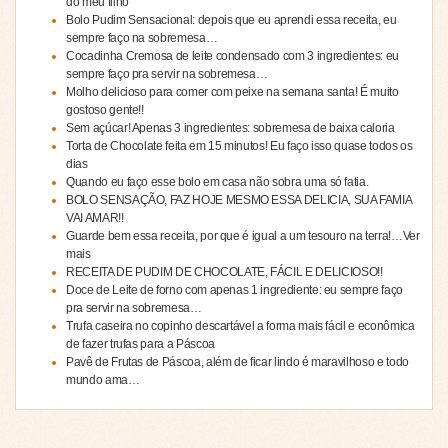
do meu filho
Bolo Pudim Sensacional: depois que eu aprendi essa receita, eu
sempre faço na sobremesa…
Cocadinha Cremosa de leite condensado com 3 ingredientes: eu
sempre faço pra servir na sobremesa…
Molho delicioso para comer com peixe na semana santa! É muito
gostoso gente!!
Sem açúcar! Apenas 3 ingredientes: sobremesa de baixa caloria
Torta de Chocolate feita em 15 minutos! Eu faço isso quase todos os
dias
Quando eu faço esse bolo em casa não sobra uma só fatia.
BOLO SENSAÇÃO, FAZ HOJE MESMO ESSA DELICIA, SUA FAMIA
VAI AMAR!!
Guarde bem essa receita, por que é igual a um tesouro na terra!…Ver
mais
RECEITA DE PUDIM DE CHOCOLATE, FÁCIL E DELICIOSO!!
Doce de Leite de forno com apenas 1 ingrediente: eu sempre faço
pra servir na sobremesa…
Trufa caseira no copinho descartável a forma mais fácil e econômica
de fazer trufas para a Páscoa
Pavê de Frutas de Páscoa, além de ficar lindo é maravilhoso e todo
mundo ama…