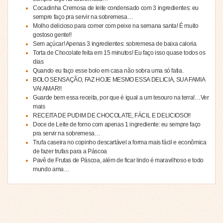
Cocadinha Cremosa de leite condensado com 3 ingredientes: eu
sempre faço pra servir na sobremesa…
Molho delicioso para comer com peixe na semana santa! É muito
gostoso gente!!
Sem açúcar! Apenas 3 ingredientes: sobremesa de baixa caloria
Torta de Chocolate feita em 15 minutos! Eu faço isso quase todos os
dias
Quando eu faço esse bolo em casa não sobra uma só fatia.
BOLO SENSAÇÃO, FAZ HOJE MESMO ESSA DELICIA, SUA FAMIA
VAI AMAR!!
Guarde bem essa receita, por que é igual a um tesouro na terra!…Ver
mais
RECEITA DE PUDIM DE CHOCOLATE, FÁCIL E DELICIOSO!!
Doce de Leite de forno com apenas 1 ingrediente: eu sempre faço
pra servir na sobremesa…
Trufa caseira no copinho descartável a forma mais fácil e econômica
de fazer trufas para a Páscoa
Pavê de Frutas de Páscoa, além de ficar lindo é maravilhoso e todo
mundo ama…