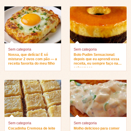
Sem categoria
Sem categoria
Nossa, que delícia! É só
Bolo Pudim Sensacional:
misturar 2 ovos com pão — a
depois que eu aprendi essa
receita favorita do meu filho
receita, eu sempre faço na
sobremesa…
Sem categoria
Sem categoria
Cocadinha Cremosa de leite
Molho delicioso para comer