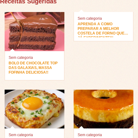
Receitas Sugeridas
Sem categoria
APRENDA A COMO
PREPARAR A MELHOR
COSTELA DE FORNO QUE
JÁ EXPERIMENTEI!!
Sem categoria
BOLO DE CHOCOLATE TOP
DAS GALAXIAS, MASSA
FOFINHA DELICIOSA!!
Sem categoria
Sem categoria