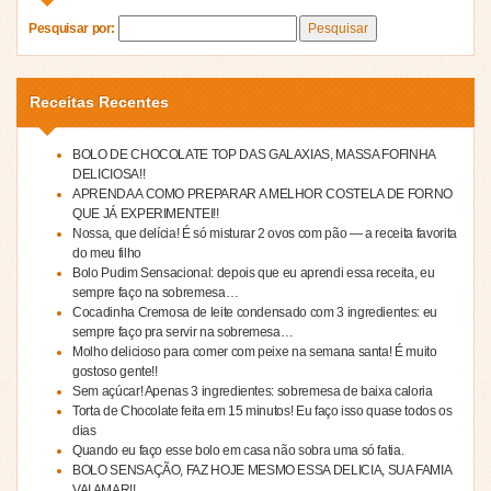
Pesquisar por:
Receitas Recentes
BOLO DE CHOCOLATE TOP DAS GALAXIAS, MASSA FOFINHA
DELICIOSA!!
APRENDA A COMO PREPARAR A MELHOR COSTELA DE FORNO
QUE JÁ EXPERIMENTEI!!
Nossa, que delícia! É só misturar 2 ovos com pão — a receita favorita
do meu filho
Bolo Pudim Sensacional: depois que eu aprendi essa receita, eu
sempre faço na sobremesa…
Cocadinha Cremosa de leite condensado com 3 ingredientes: eu
sempre faço pra servir na sobremesa…
Molho delicioso para comer com peixe na semana santa! É muito
gostoso gente!!
Sem açúcar! Apenas 3 ingredientes: sobremesa de baixa caloria
Torta de Chocolate feita em 15 minutos! Eu faço isso quase todos os
dias
Quando eu faço esse bolo em casa não sobra uma só fatia.
BOLO SENSAÇÃO, FAZ HOJE MESMO ESSA DELICIA, SUA FAMIA
VAI AMAR!!