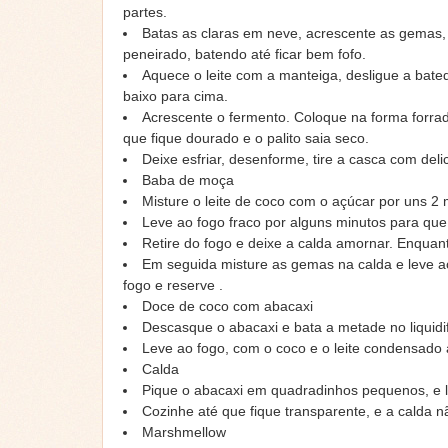
partes.
Batas as claras em neve, acrescente as gemas, 
peneirado, batendo até ficar bem fofo.
Aquece o leite com a manteiga, desligue a bat
baixo para cima.
Acrescente o fermento. Coloque na forma forrad
que fique dourado e o palito saia seco.
Deixe esfriar, desenforme, tire a casca com deli
Baba de moça
Misture o leite de coco com o açúcar por uns 2
Leve ao fogo fraco por alguns minutos para que
Retire do fogo e deixe a calda amornar. Enquant
Em seguida misture as gemas na calda e leve a
fogo e reserve .
Doce de coco com abacaxi
Descasque o abacaxi e bata a metade no liquidif
Leve ao fogo, com o coco e o leite condensado a
Calda
Pique o abacaxi em quadradinhos pequenos, e l
Cozinhe até que fique transparente, e a calda 
Marshmellow