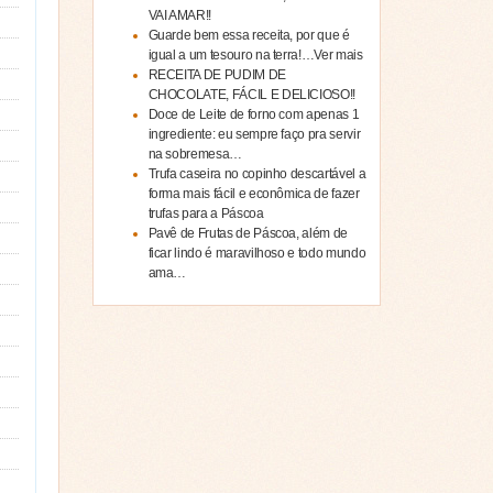
VAI AMAR!!
Guarde bem essa receita, por que é
igual a um tesouro na terra!…Ver mais
RECEITA DE PUDIM DE
CHOCOLATE, FÁCIL E DELICIOSO!!
Doce de Leite de forno com apenas 1
ingrediente: eu sempre faço pra servir
na sobremesa…
Trufa caseira no copinho descartável a
forma mais fácil e econômica de fazer
trufas para a Páscoa
Pavê de Frutas de Páscoa, além de
ficar lindo é maravilhoso e todo mundo
ama…