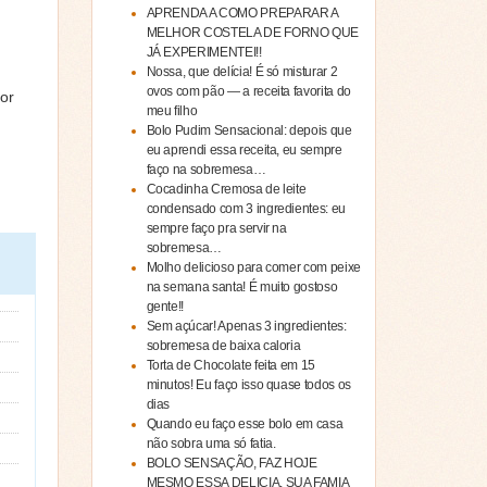
APRENDA A COMO PREPARAR A
MELHOR COSTELA DE FORNO QUE
JÁ EXPERIMENTEI!!
Nossa, que delícia! É só misturar 2
ovos com pão — a receita favorita do
or
meu filho
Bolo Pudim Sensacional: depois que
eu aprendi essa receita, eu sempre
faço na sobremesa…
Cocadinha Cremosa de leite
condensado com 3 ingredientes: eu
sempre faço pra servir na
sobremesa…
Molho delicioso para comer com peixe
na semana santa! É muito gostoso
gente!!
Sem açúcar! Apenas 3 ingredientes:
sobremesa de baixa caloria
Torta de Chocolate feita em 15
minutos! Eu faço isso quase todos os
dias
Quando eu faço esse bolo em casa
não sobra uma só fatia.
BOLO SENSAÇÃO, FAZ HOJE
MESMO ESSA DELICIA, SUA FAMIA