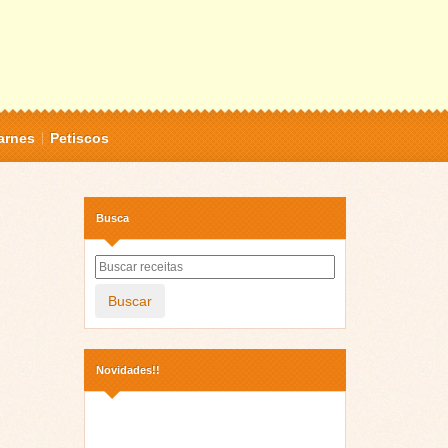
arnes
Petiscos
Busca
Buscar
Novidades!!