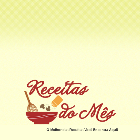
O Melhor das Receitas Você Encontra Aqui!