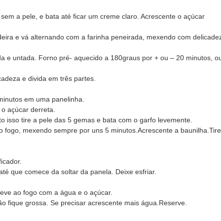
sem a pele, e bata até ficar um creme claro. Acrescente o açúcar
edeira e vá alternando com a farinha peneirada, mexendo com delicade
a e untada. Forno pré- aquecido a 180graus por + ou – 20 minutos, o
cadeza e divida em três partes.
 minutos em uma panelinha.
 o açúcar derreta.
o isso tire a pele das 5 gemas e bata com o garfo levemente.
o fogo, mexendo sempre por uns 5 minutos.Acrescente a baunilha.Tire
icador.
té que comece da soltar da panela. Deixe esfriar.
eve ao fogo com a água e o açúcar.
não fique grossa. Se precisar acrescente mais água.Reserve.