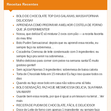
Receitas Recentes
BOLO DE CHOCOLATE TOP DAS GALAXIAS, MASSA FOFINHA
DELICIOSA!!
APRENDA A COMO PREPARAR A MELHOR COSTELA DE FORNO
QUE JÁ EXPERIMENTEI!!
Nossa, que delícia! É só misturar 2 ovos com pão — a receita favorita
do meu filho
Bolo Pudim Sensacional: depois que eu aprendi essa receita, eu
sempre faço na sobremesa…
Cocadinha Cremosa de leite condensado com 3 ingredientes: eu
sempre faço pra servir na sobremesa…
Molho delicioso para comer com peixe na semana santa! É muito
gostoso gente!!
Sem açúcar! Apenas 3 ingredientes: sobremesa de baixa caloria
Torta de Chocolate feita em 15 minutos! Eu faço isso quase todos os
dias
Quando eu faço esse bolo em casa não sobra uma só fatia.
BOLO SENSAÇÃO, FAZ HOJE MESMO ESSA DELICIA, SUA FAMIA
VAI AMAR!!
Guarde bem essa receita, por que é igual a um tesouro na terra!…Ver
mais
RECEITA DE PUDIM DE CHOCOLATE, FÁCIL E DELICIOSO!!
Doce de Leite de forno com apenas 1 ingrediente: eu sempre faço