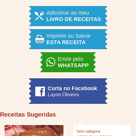
Adicionar ao meu
LIVRO DE RECEITAS
Imprimir ou Salvar
ESTA RECEITA
Envie pelo
WHATSAPP
Curta no Facebook
Layon Oliveira
Receitas Sugeridas
Sem categoria