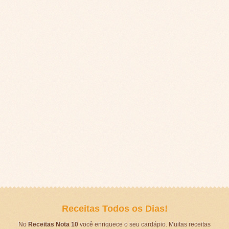
Receitas Todos os Dias!
No
Receitas Nota 10
você enriquece o seu cardápio. Muitas receitas