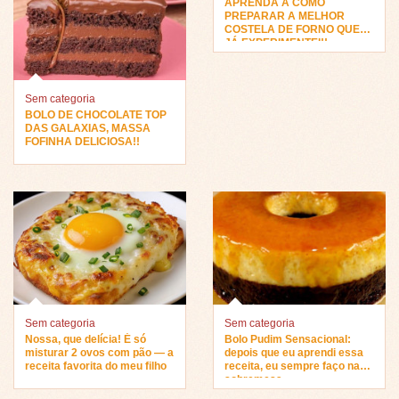
APRENDA A COMO
PREPARAR A MELHOR
COSTELA DE FORNO QUE
JÁ EXPERIMENTEI!!
Sem categoria
BOLO DE CHOCOLATE TOP
DAS GALAXIAS, MASSA
FOFINHA DELICIOSA!!
Sem categoria
Sem categoria
Nossa, que delícia! É só
Bolo Pudim Sensacional:
misturar 2 ovos com pão — a
depois que eu aprendi essa
receita favorita do meu filho
receita, eu sempre faço na
sobremesa…