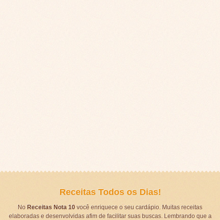
Receitas Todos os Dias!
No
Receitas Nota 10
você enriquece o seu cardápio. Muitas receitas
elaboradas e desenvolvidas afim de facilitar suas buscas. Lembrando que a