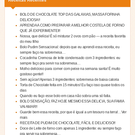
Receitas Recentes
BOLO DE CHOCOLATE TOP DAS GALAXIAS, MASSA FOFINHA
DELICIOSA!!
APRENDA A COMO PREPARAR A MELHOR COSTELA DE FORNO
QUE JÁ EXPERIMENTEI!!
Nossa, que delícia! É só misturar 2 ovos com pão — a receita favorita
do meu filho
Bolo Pudim Sensacional: depois que eu aprendi essa receita, eu
sempre faço na sobremesa…
Cocadinha Cremosa de leite condensado com 3 ingredientes: eu
sempre faço pra servir na sobremesa…
Molho delicioso para comer com peixe na semana santa! É muito
gostoso gente!!
Sem açúcar! Apenas 3 ingredientes: sobremesa de baixa caloria
Torta de Chocolate feita em 15 minutos! Eu faço isso quase todos os
dias
Quando eu faço esse bolo em casa não sobra uma só fatia.
BOLO SENSAÇÃO, FAZ HOJE MESMO ESSA DELICIA, SUA FAMIA
VAI AMAR!!
Guarde bem essa receita, por que é igual a um tesouro na terra!…Ver
mais
RECEITA DE PUDIM DE CHOCOLATE, FÁCIL E DELICIOSO!!
Doce de Leite de forno com apenas 1 ingrediente: eu sempre faço
pra servir na sobremesa…