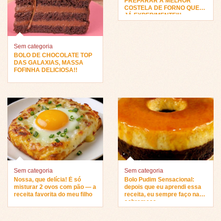
PREPARAR A MELHOR
COSTELA DE FORNO QUE
JÁ EXPERIMENTEI!!
Sem categoria
BOLO DE CHOCOLATE TOP
DAS GALAXIAS, MASSA
FOFINHA DELICIOSA!!
Sem categoria
Sem categoria
Nossa, que delícia! É só
Bolo Pudim Sensacional:
misturar 2 ovos com pão — a
depois que eu aprendi essa
receita favorita do meu filho
receita, eu sempre faço na
sobremesa…