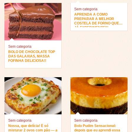
Sem categoria
APRENDA A COMO
PREPARAR A MELHOR
COSTELA DE FORNO QUE
JÁ EXPERIMENTEI!!
Sem categoria
BOLO DE CHOCOLATE TOP
DAS GALAXIAS, MASSA
FOFINHA DELICIOSA!!
Sem categoria
Sem categoria
Nossa, que delícia! É só
Bolo Pudim Sensacional:
misturar 2 ovos com pão — a
depois que eu aprendi essa