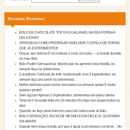
Receitas Recentes
BOLO DE CHOCOLATE TOP DAS GALAXIAS, MASSA FOFINHA
DELICIOSA!!
APRENDA A COMO PREPARAR A MELHOR COSTELA DE FORNO
QUE JÁ EXPERIMENTEI!!
Nossa, que delícia! É só misturar 2 ovos com pão — a receita favorita
do meu filho
Bolo Pudim Sensacional: depois que eu aprendi essa receita, eu
sempre faço na sobremesa…
Cocadinha Cremosa de leite condensado com 3 ingredientes: eu
sempre faço pra servir na sobremesa…
Molho delicioso para comer com peixe na semana santa! É muito
gostoso gente!!
Sem açúcar! Apenas 3 ingredientes: sobremesa de baixa caloria
Torta de Chocolate feita em 15 minutos! Eu faço isso quase todos os
dias
Quando eu faço esse bolo em casa não sobra uma só fatia.
BOLO SENSAÇÃO, FAZ HOJE MESMO ESSA DELICIA, SUA FAMIA
VAI AMAR!!
Guarde bem essa receita, por que é igual a um tesouro na terra!…Ver