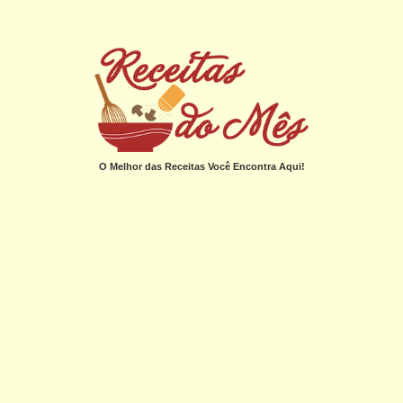
O Melhor das Receitas Você Encontra Aqui!