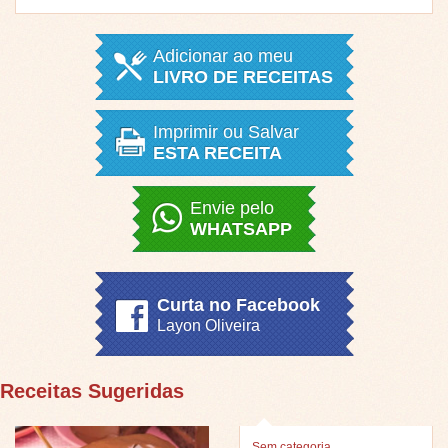
Adicionar ao meu
LIVRO DE RECEITAS
Imprimir ou Salvar
ESTA RECEITA
Envie pelo
WHATSAPP
Curta no Facebook
Layon Oliveira
Receitas Sugeridas
Sem categoria