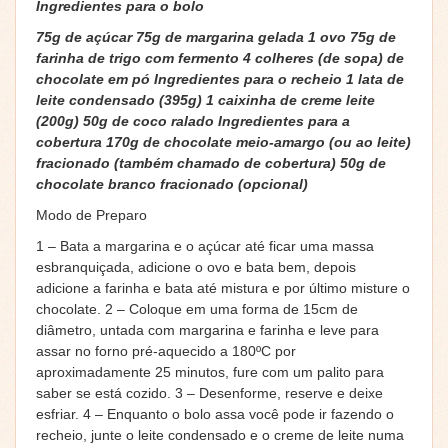
Ingredientes para o bolo
75g de açúcar 75g de margarina gelada 1 ovo 75g de
farinha de trigo com fermento 4 colheres (de sopa) de
chocolate em pó Ingredientes para o recheio 1 lata de
leite condensado (395g) 1 caixinha de creme leite
(200g) 50g de coco ralado Ingredientes para a
cobertura 170g de chocolate meio-amargo (ou ao leite)
fracionado (também chamado de cobertura) 50g de
chocolate branco fracionado (opcional)
Modo de Preparo
1 – Bata a margarina e o açúcar até ficar uma massa
esbranquiçada, adicione o ovo e bata bem, depois
adicione a farinha e bata até mistura e por último misture o
chocolate. 2 – Coloque em uma forma de 15cm de
diâmetro, untada com margarina e farinha e leve para
assar no forno pré-aquecido a 180ºC por
aproximadamente 25 minutos, fure com um palito para
saber se está cozido. 3 – Desenforme, reserve e deixe
esfriar. 4 – Enquanto o bolo assa você pode ir fazendo o
recheio, junte o leite condensado e o creme de leite numa