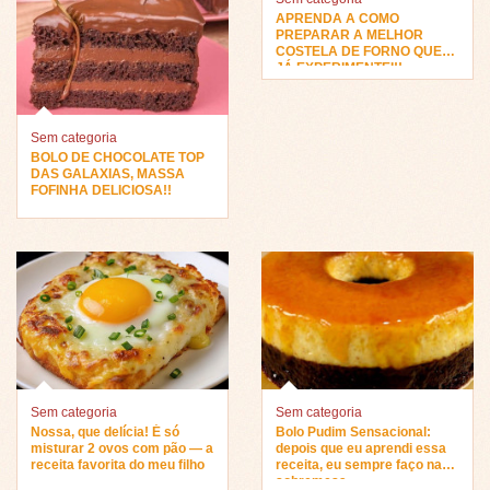
APRENDA A COMO
PREPARAR A MELHOR
COSTELA DE FORNO QUE
JÁ EXPERIMENTEI!!
Sem categoria
BOLO DE CHOCOLATE TOP
DAS GALAXIAS, MASSA
FOFINHA DELICIOSA!!
Sem categoria
Sem categoria
Nossa, que delícia! É só
Bolo Pudim Sensacional:
misturar 2 ovos com pão — a
depois que eu aprendi essa
receita favorita do meu filho
receita, eu sempre faço na
sobremesa…