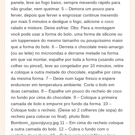
panela, leve ao fogo baixo, sempre mexendo rápido para
não grudar, nem queimar. 5 – Demora um pouco para
ferver, depois que ferver e engrossar continue mexendo
por mais 5 minutos e desligue o fogo, adicione o coco
ralado e misture. Deixe esfriar. Obs: Para a montagem
você pode usar a forma do bolo, uma forma de silicone ou
um tupperware do mesmo tamanho ou pouquíssimo maior
que a forma do bolo. 6 – Derreta o chocolate meio-amargo
(ou ao leite) no microondas e derrame metade na forma
em que vai montar, espalhe por toda a forma (usando uma
colher ou pincel), leve ao congelador por 10 minutos, retire
e coloque a outra metade do chocolate, espalhe por cima
da mesma forma. 7 – Deixe num lugar fresco e espere
endurecer em temperatura ambiente. Corte o bolo em
duas camadas. 8 – Espalhe um pouco do recheio de coco
no fundo por cima do chocolate. 9 – Coloque a primeira
camada de bolo e empurre pro fundo da forma. 10 –
Coloque todo o recheio. (Deixe só 2 colheres (de sopa) do
recheio para colocar no final). photo Bolo
Bombom_zpscnjiyucy.jpg 11 – Em cima do recheio coloque
a outra camada do bolo. 12 – Cubra o fundo com o