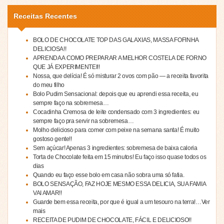
Receitas Recentes
BOLO DE CHOCOLATE TOP DAS GALAXIAS, MASSA FOFINHA
DELICIOSA!!
APRENDA A COMO PREPARAR A MELHOR COSTELA DE FORNO
QUE JÁ EXPERIMENTEI!!
Nossa, que delícia! É só misturar 2 ovos com pão — a receita favorita
do meu filho
Bolo Pudim Sensacional: depois que eu aprendi essa receita, eu
sempre faço na sobremesa…
Cocadinha Cremosa de leite condensado com 3 ingredientes: eu
sempre faço pra servir na sobremesa…
Molho delicioso para comer com peixe na semana santa! É muito
gostoso gente!!
Sem açúcar! Apenas 3 ingredientes: sobremesa de baixa caloria
Torta de Chocolate feita em 15 minutos! Eu faço isso quase todos os
dias
Quando eu faço esse bolo em casa não sobra uma só fatia.
BOLO SENSAÇÃO, FAZ HOJE MESMO ESSA DELICIA, SUA FAMIA
VAI AMAR!!
Guarde bem essa receita, por que é igual a um tesouro na terra!…Ver
mais
RECEITA DE PUDIM DE CHOCOLATE, FÁCIL E DELICIOSO!!