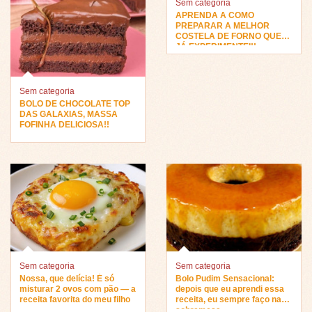
Sem categoria
APRENDA A COMO
PREPARAR A MELHOR
COSTELA DE FORNO QUE
JÁ EXPERIMENTEI!!
Sem categoria
BOLO DE CHOCOLATE TOP
DAS GALAXIAS, MASSA
FOFINHA DELICIOSA!!
Sem categoria
Sem categoria
Nossa, que delícia! É só
Bolo Pudim Sensacional:
misturar 2 ovos com pão — a
depois que eu aprendi essa
receita favorita do meu filho
receita, eu sempre faço na
sobremesa…