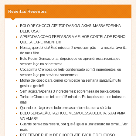
Receitas Recentes
BOLO DE CHOCOLATE TOP DAS GALAXIAS, MASSA FOFINHA
DELICIOSA!!
APRENDA A COMO PREPARAR A MELHOR COSTELA DE FORNO
QUE JÁ EXPERIMENTEI!!
Nossa, que delícia! É só misturar 2 ovos com pão — a receita favorita
do meu filho
Bolo Pudim Sensacional: depois que eu aprendi essa receita, eu
sempre faço na sobremesa…
Cocadinha Cremosa de leite condensado com 3 ingredientes: eu
sempre faço pra servir na sobremesa…
Molho delicioso para comer com peixe na semana santa! É muito
gostoso gente!!
Sem açúcar! Apenas 3 ingredientes: sobremesa de baixa caloria
Torta de Chocolate feita em 15 minutos! Eu faço isso quase todos os
dias
Quando eu faço esse bolo em casa não sobra uma só fatia.
BOLO SENSAÇÃO, FAZ HOJE MESMO ESSA DELICIA, SUA FAMIA
VAI AMAR!!
Guarde bem essa receita, por que é igual a um tesouro na terra!…Ver
mais
RECEITA DE PUDIM DE CHOCOLATE, FÁCIL E DELICIOSO!!