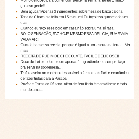
Molho delicioso para comer com peixe na semana santa! É muito
gostoso gente!!
Sem açúcar! Apenas 3 ingredientes: sobremesa de baixa caloria
Torta de Chocolate feita em 15 minutos! Eu faço isso quase todos os
dias
Quando eu faço esse bolo em casa não sobra uma só fatia.
BOLO SENSAÇÃO, FAZ HOJE MESMO ESSA DELICIA, SUA FAMIA
VAI AMAR!!
Guarde bem essa receita, por que é igual a um tesouro na terra!…Ver
mais
RECEITA DE PUDIM DE CHOCOLATE, FÁCIL E DELICIOSO!!
Doce de Leite de forno com apenas 1 ingrediente: eu sempre faço
pra servir na sobremesa…
Trufa caseira no copinho descartável a forma mais fácil e econômica
de fazer trufas para a Páscoa
Pavê de Frutas de Páscoa, além de ficar lindo é maravilhoso e todo
mundo ama…