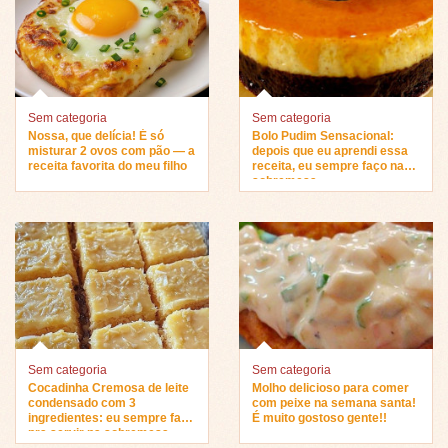
Sem categoria
Sem categoria
Nossa, que delícia! É só
Bolo Pudim Sensacional:
misturar 2 ovos com pão — a
depois que eu aprendi essa
receita favorita do meu filho
receita, eu sempre faço na
sobremesa…
Sem categoria
Sem categoria
Cocadinha Cremosa de leite
Molho delicioso para comer
condensado com 3
com peixe na semana santa!
ingredientes: eu sempre faço
É muito gostoso gente!!
pra servir na sobremesa…