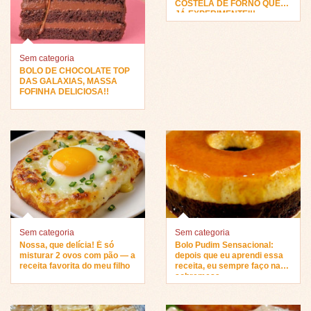
COSTELA DE FORNO QUE
JÁ EXPERIMENTEI!!
Sem categoria
BOLO DE CHOCOLATE TOP
DAS GALAXIAS, MASSA
FOFINHA DELICIOSA!!
Sem categoria
Sem categoria
Nossa, que delícia! É só
Bolo Pudim Sensacional:
misturar 2 ovos com pão — a
depois que eu aprendi essa
receita favorita do meu filho
receita, eu sempre faço na
sobremesa…