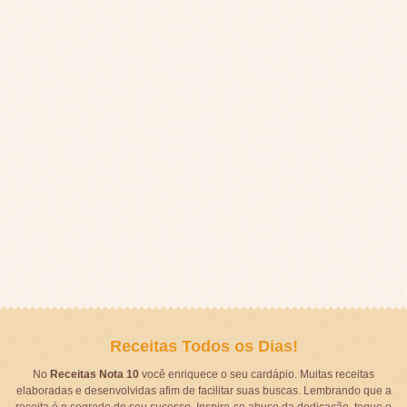
Receitas Todos os Dias!
No
Receitas Nota 10
você enriquece o seu cardápio. Muitas receitas
elaboradas e desenvolvidas afim de facilitar suas buscas. Lembrando que a
receita é o segredo do seu sucesso. Inspire-se abuse da dedicação, toque e