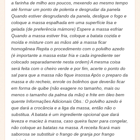
a farinha de milho aos poucos, mexendo ao mesmo tempo
até formar um ponto de polenta e desgrudar da panela
Quando estiver desgrudando da panela, desligue o fogo e
coloque a massa espalhada em uma superfície lisa e
gelada (de preferência mámore) Espere a massa esfriar
Quando a massa estiver fria, coloque a batata cozida e
moída e misture com as mãos até a massa ficar
homogênea Repita o procedimento com o polvilho azedo
(é importante a massa estar fria e cada ingrediente ser
colocado separadamente nesta ordem) A mesma coisa
será feita com o cheiro verde e por fim, acerte o ponto do
sal para que a massa não fique insossa Após o preparo da
massa e do recheio, enrole os bolinhos que deverão ficar
em forma de quibe (não exagere no tamanho, mais ou
menos o tamanho da palma da mão) e frite em óleo bem
quente Informações Adicionais Obs.: O polvilho azedo é
que dará a crocância e a liga da massa, então não o
substitua. A batata é um ingrediente opcional que dará
leveza e maciez à massa, caso queira fazer para congelar,
não coloque as batatas na massa. A receita ficará mais
saborosa se substituir o frango de granja por frango