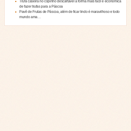
Trufa caseira no copinho descartável a forma mais fácil e econômica
de fazer trufas para a Páscoa
Pavê de Frutas de Páscoa, além de ficar lindo é maravilhoso e todo
mundo ama…