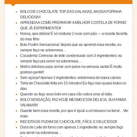
BOLO DE CHOCOLATE TOP DAS GALAXIAS, MASSA FOFINHA
DELICIOSA!!
APRENDA A COMO PREPARAR A MELHOR COSTELA DE FORNO
QUE JÁ EXPERIMENTEI!!
Nossa, que delícia! É só misturar 2 ovos com pão — a receita favorita
do meu filho
Bolo Pudim Sensacional: depois que eu aprendi essa receita, eu
sempre faço na sobremesa…
Cocadinha Cremosa de leite condensado com 3 ingredientes: eu
sempre faço pra servir na sobremesa…
Molho delicioso para comer com peixe na semana santa! É muito
gostoso gente!!
Sem açúcar! Apenas 3 ingredientes: sobremesa de baixa caloria
Torta de Chocolate feita em 15 minutos! Eu faço isso quase todos os
dias
Quando eu faço esse bolo em casa não sobra uma só fatia.
BOLO SENSAÇÃO, FAZ HOJE MESMO ESSA DELICIA, SUA FAMIA
VAI AMAR!!
Guarde bem essa receita, por que é igual a um tesouro na terra!…Ver
mais
RECEITA DE PUDIM DE CHOCOLATE, FÁCIL E DELICIOSO!!
Doce de Leite de forno com apenas 1 ingrediente: eu sempre faço
pra servir na sobremesa…